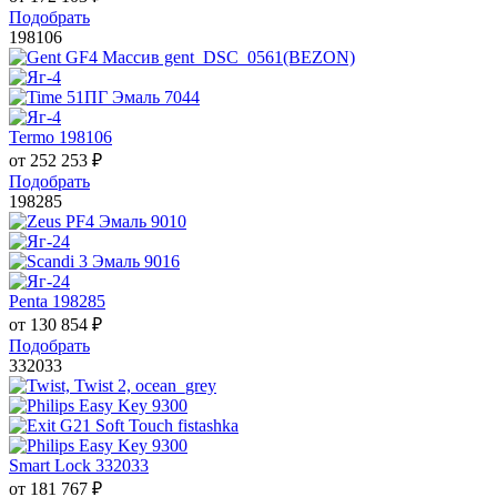
Подобрать
198106
Termo 198106
от
252 253
₽
Подобрать
198285
Penta 198285
от
130 854
₽
Подобрать
332033
Smart Lock 332033
от
181 767
₽