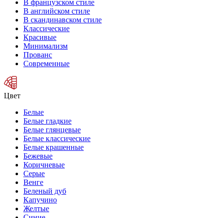
В французском стиле
В английском стиле
В скандинавском стиле
Классические
Красивые
Минимализм
Прованс
Современные
Цвет
Белые
Белые гладкие
Белые глянцевые
Белые классические
Белые крашенные
Бежевые
Коричневые
Серые
Венге
Беленый дуб
Капучино
Желтые
Синие