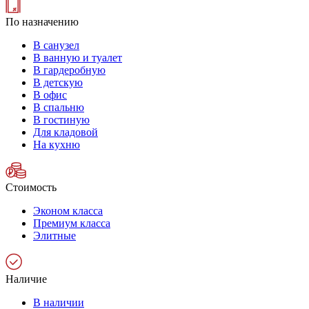
По назначению
В санузел
В ванную и туалет
В гардеробную
В детскую
В офис
В спальню
В гостиную
Для кладовой
На кухню
Стоимость
Эконом класса
Премиум класса
Элитные
Наличие
В наличии