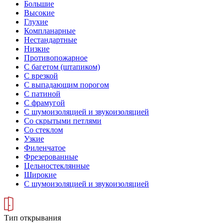
Большие
Высокие
Глухие
Компланарные
Нестандартные
Низкие
Противопожарное
С багетом (штапиком)
С врезкой
С выпадающим порогом
С патиной
С фрамугой
С шумоизоляцией и звукоизоляцией
Со скрытыми петлями
Со стеклом
Узкие
Филенчатое
Фрезерованные
Цельностеклянные
Широкие
С шумоизоляцией и звукоизоляцией
Тип открывания