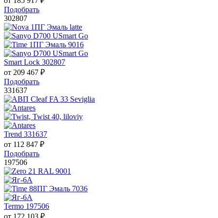
от
185 917
₽
Подобрать
302807
Smart Lock 302807
от
209 467
₽
Подобрать
331637
Trend 331637
от
112 847
₽
Подобрать
197506
Termo 197506
от
172 103
₽