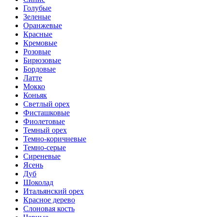
Голубые
Зеленые
Оранжевые
Красные
Кремовые
Розовые
Бирюзовые
Бордовые
Латте
Мокко
Коньяк
Светлый орех
Фисташковые
Фиолетовые
Темный орех
Темно-коричневые
Темно-серые
Сиреневые
Ясень
Дуб
Шоколад
Итальянский орех
Красное дерево
Слоновая кость