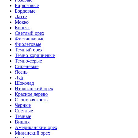
Бирюзовые
Бордовые
Латте
Мокко
Коньяк
Светлый орех
Фисташковые
Фиолетовые
Темный орех
Темно-коричневые
Темно-серые
Сиреневые
Ясень
Дуб
Шоколад
Итальянский орех
Красное дерево
Слоновая кость
Черные
Светлые
Темные
Вишня
Американский орех
Миланский орех