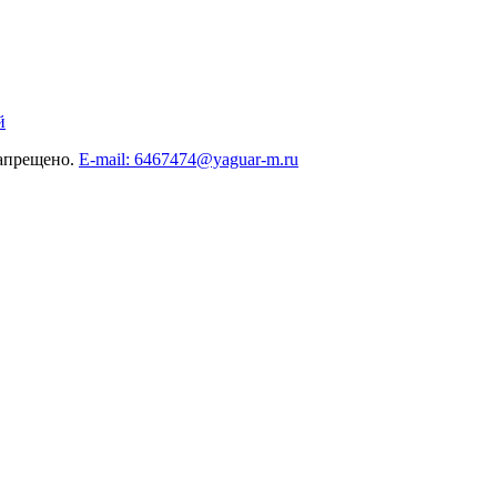
й
запрещено.
E-mail: 6467474@yaguar-m.ru