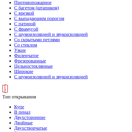
Противопожарное
С багетом (штапиком)
С врезкой
С выпадающим порогом
С патиной
С фрамугой
С шумоизоляцией и звукоизоляцией
Со скрытыми петлями
Со стеклом
Узкие
Филенчатое
Фрезерованные
Цельностеклянные
Широкие
С шумоизоляцией и звукоизоляцией
Тип открывания
Купе
В пенал
Двухсторонние
Двойные
Двухстворчатые