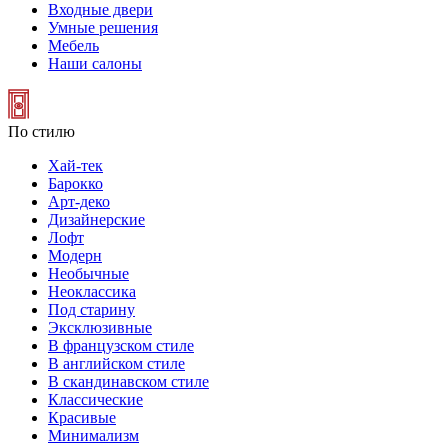
Входные двери
Умные решения
Мебель
Наши салоны
По стилю
Хай-тек
Барокко
Арт-деко
Дизайнерские
Лофт
Модерн
Необычные
Неоклассика
Под старину
Эксклюзивные
В французском стиле
В английском стиле
В скандинавском стиле
Классические
Красивые
Минимализм