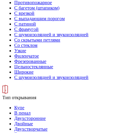
Противопожарное
С багетом (штапиком)
С врезкой
С выпадающим порогом
С патиной
С фрамугой
С шумоизоляцией и звукоизоляцией
Со скрытыми петлями
Со стеклом
Узкие
Филенчатое
Фрезерованные
Цельностеклянные
Широкие
С шумоизоляцией и звукоизоляцией
Тип открывания
Купе
В пенал
Двухсторонние
Двойные
Двухстворчатые