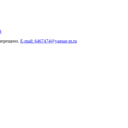
й
запрещено.
E-mail: 6467474@yaguar-m.ru