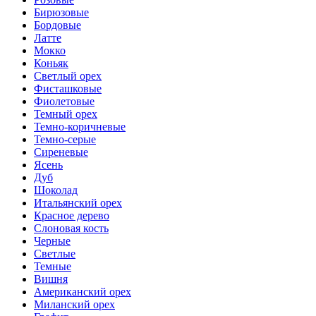
Бирюзовые
Бордовые
Латте
Мокко
Коньяк
Светлый орех
Фисташковые
Фиолетовые
Темный орех
Темно-коричневые
Темно-серые
Сиреневые
Ясень
Дуб
Шоколад
Итальянский орех
Красное дерево
Слоновая кость
Черные
Светлые
Темные
Вишня
Американский орех
Миланский орех