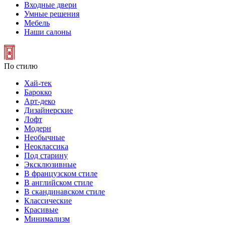
Входные двери
Умные решения
Мебель
Наши салоны
По стилю
Хай-тек
Барокко
Арт-деко
Дизайнерские
Лофт
Модерн
Необычные
Неоклассика
Под старину
Эксклюзивные
В французском стиле
В английском стиле
В скандинавском стиле
Классические
Красивые
Минимализм