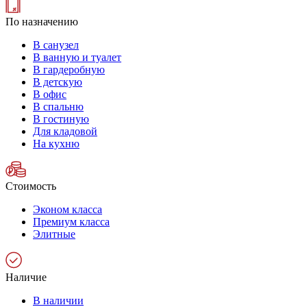
По назначению
В санузел
В ванную и туалет
В гардеробную
В детскую
В офис
В спальню
В гостиную
Для кладовой
На кухню
Стоимость
Эконом класса
Премиум класса
Элитные
Наличие
В наличии