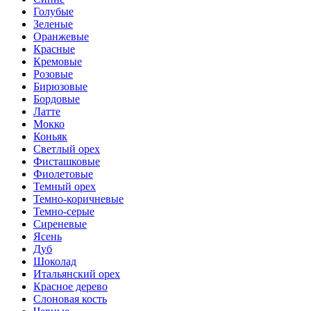
Голубые
Зеленые
Оранжевые
Красные
Кремовые
Розовые
Бирюзовые
Бордовые
Латте
Мокко
Коньяк
Светлый орех
Фисташковые
Фиолетовые
Темный орех
Темно-коричневые
Темно-серые
Сиреневые
Ясень
Дуб
Шоколад
Итальянский орех
Красное дерево
Слоновая кость