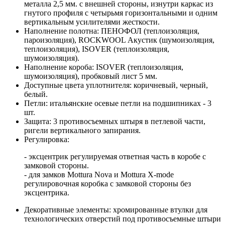
металла 2,5 мм. с внешней стороны, изнутри каркас из
гнутого профиля с четырьмя горизонтальными и одним
вертикальным усилителями жесткости.
Наполнение полотна: ПЕНОФОЛ (теплоизоляция,
пароизоляция), ROCKWOOL Акустик (шумоизоляция,
теплоизоляция), ISOVER (теплоизоляция,
шумоизоляция).
Наполнение короба: ISOVER (теплоизоляция,
шумоизоляция), пробковый лист 5 мм.
Доступные цвета уплотнителя: коричневый, черный,
белый.
Петли: итальянские осевые петли на подшипниках - 3
шт.
Защита: 3 противосъемных штыря в петлевой части,
ригели вертикального запирания.
Регулировка:
- эксцентрик регулируемая ответная часть в коробе с
замковой стороны.
- для замков Mottura Nova и Mottura X-mode
регулировочная коробка с замковой стороны без
эксцентрика.
Декоративные элементы: хромированные втулки для
технологических отверстий под противосъемные штыри