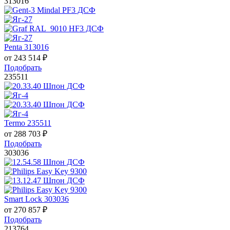
313016
Penta 313016
от
243 514
₽
Подобрать
235511
Termo 235511
от
288 703
₽
Подобрать
303036
Smart Lock 303036
от
270 857
₽
Подобрать
213764