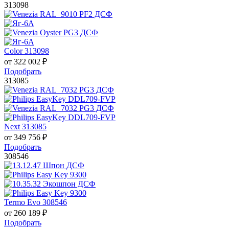
313098
Color 313098
от
322 002
₽
Подобрать
313085
Next 313085
от
349 756
₽
Подобрать
308546
Termo Evo 308546
от
260 189
₽
Подобрать