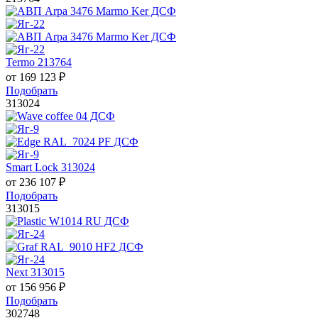
Termo 213764
от
169 123
₽
Подобрать
313024
Smart Lock 313024
от
236 107
₽
Подобрать
313015
Next 313015
от
156 956
₽
Подобрать
302748