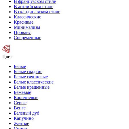
В французском стиле
В английском стиле
В скандинавском стиле
Классические
Красивые
Минимализм
Прованс
Современные
Цвет
Белые
Белые гладкие
Белые глянцевые
Белые классические
Белые крашенные
Бежевые
Коричневые
Серые
Венге
Беленый дуб
Капучино
Желтые
Синие