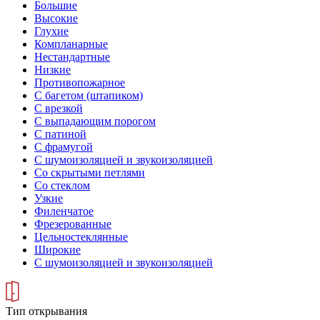
Большие
Высокие
Глухие
Компланарные
Нестандартные
Низкие
Противопожарное
С багетом (штапиком)
С врезкой
С выпадающим порогом
С патиной
С фрамугой
С шумоизоляцией и звукоизоляцией
Со скрытыми петлями
Со стеклом
Узкие
Филенчатое
Фрезерованные
Цельностеклянные
Широкие
С шумоизоляцией и звукоизоляцией
Тип открывания