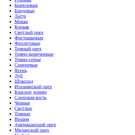
Бирюзовые
Бордовые
Латте
Мокко
Коньяк
Светлый орех
Фисташковые
Фиолетовые
Темный орех
Темно-коричневые
Темно-серые
Сиреневые
Ясень
Дуб
Шоколад
Итальянский орех
Красное дерево
Слоновая кость
Черные
Светлые
Темные
Вишня
Американский орех
Миланский орех