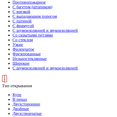
Противопожарное
С багетом (штапиком)
С врезкой
С выпадающим порогом
С патиной
С фрамугой
С шумоизоляцией и звукоизоляцией
Со скрытыми петлями
Со стеклом
Узкие
Филенчатое
Фрезерованные
Цельностеклянные
Широкие
С шумоизоляцией и звукоизоляцией
Тип открывания
Купе
В пенал
Двухсторонние
Двойные
Двухстворчатые