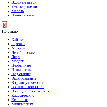
Входные двери
Умные решения
Мебель
Наши салоны
По стилю
Хай-тек
Барокко
Арт-деко
Дизайнерские
Лофт
Модерн
Необычные
Неоклассика
Под старину
Эксклюзивные
В французском стиле
В английском стиле
В скандинавском стиле
Классические
Красивые
Минимализм