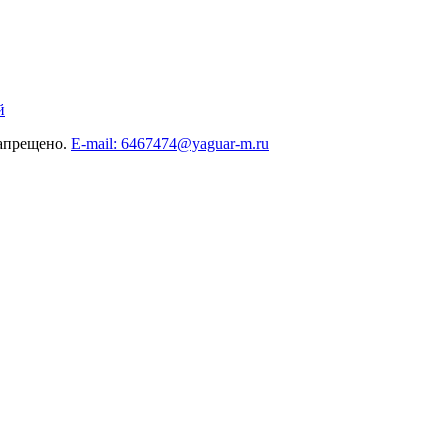
й
запрещено.
E-mail: 6467474@yaguar-m.ru