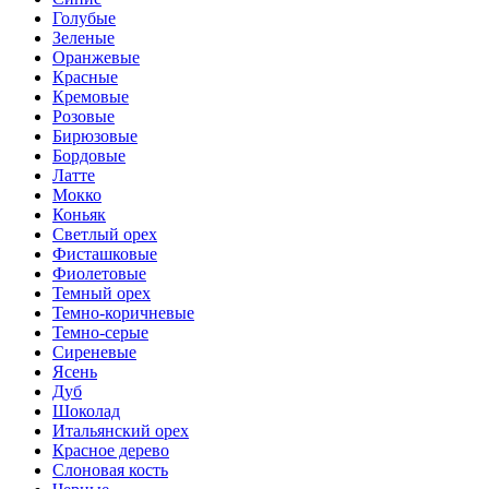
Голубые
Зеленые
Оранжевые
Красные
Кремовые
Розовые
Бирюзовые
Бордовые
Латте
Мокко
Коньяк
Светлый орех
Фисташковые
Фиолетовые
Темный орех
Темно-коричневые
Темно-серые
Сиреневые
Ясень
Дуб
Шоколад
Итальянский орех
Красное дерево
Слоновая кость