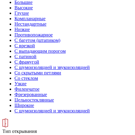
Большие
Высокие
Глухие
Компланарные
Нестандартные
Низкие
Противопожарное
С багетом (штапиком)
С врезкой
С выпадающим порогом
С патиной
С фрамугой
С шумоизоляцией и звукоизоляцией
Со скрытыми петлями
Со стеклом
Узкие
Филенчатое
Фрезерованные
Цельностеклянные
Широкие
С шумоизоляцией и звукоизоляцией
Тип открывания