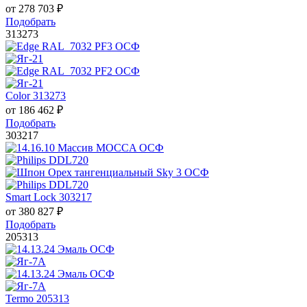
от
278 703
₽
Подобрать
313273
Color 313273
от
186 462
₽
Подобрать
303217
Smart Lock 303217
от
380 827
₽
Подобрать
205313
Termo 205313