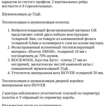
каркасом из гнутого профиля. 2 вертикальных ребра
жесткости и 8 горизонтальных.
Шумоизоляция до 55дБ.
Теплоизоляция и шумоизоляция полотна:
Вибропоглощающий фольгированный материал GB
представляет собой двухслойную конструкцию
толщиной 3мм, состоящую из алюминиевой фольги
толщиной 0,6мм и полимерного слоя на основе мастики.
Фольгированный вспененный теплоизолирующий
материал «Изотон ЛМ100», толщиной 10 мм с
поглощением до 70% шумов.
ROCKWOOL Акустик Баттс - плиты 27 мм из
негорючей, экологически чистой каменной ваты с
повышенной звукоизоляцией 55дБ.
Утеплитель минеральная вата ISOVER толщиной 50 мм.
Теплоизоляция и шумоизоляция дверной коробки:
минеральная вата ISOVER
2 контура нейлонового уплотнителя: плоский по периметру
полотна и V-образный по периметру короба.
Итальянские петли на подшипниках.