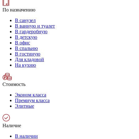
По назначению
В санузел
В ванную и туалет
В гардеробную
В детскую
В офис
В спальню
В гостиную
Для кладовой
На кухню
Стоимость
Эконом класса
Премиум класса
Элитные
Наличие
В наличии