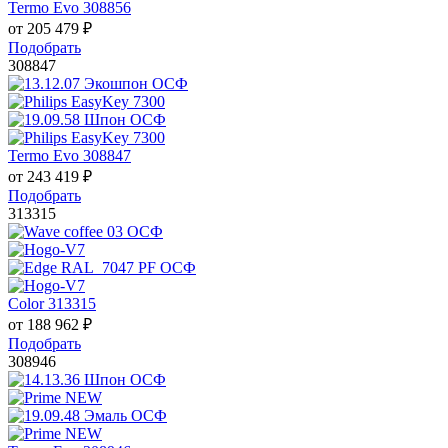
Termo Evo 308856
от
205 479
₽
Подобрать
308847
Termo Evo 308847
от
243 419
₽
Подобрать
313315
Color 313315
от
188 962
₽
Подобрать
308946