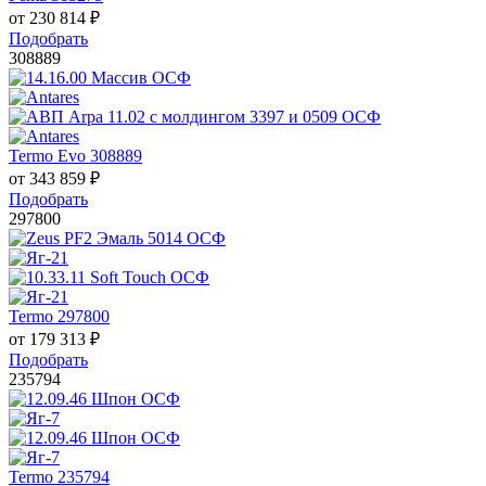
от
230 814
₽
Подобрать
308889
Termo Evo 308889
от
343 859
₽
Подобрать
297800
Termo 297800
от
179 313
₽
Подобрать
235794
Termo 235794