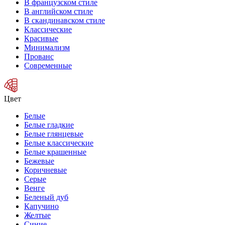
В французском стиле
В английском стиле
В скандинавском стиле
Классические
Красивые
Минимализм
Прованс
Современные
Цвет
Белые
Белые гладкие
Белые глянцевые
Белые классические
Белые крашенные
Бежевые
Коричневые
Серые
Венге
Беленый дуб
Капучино
Желтые
Синие