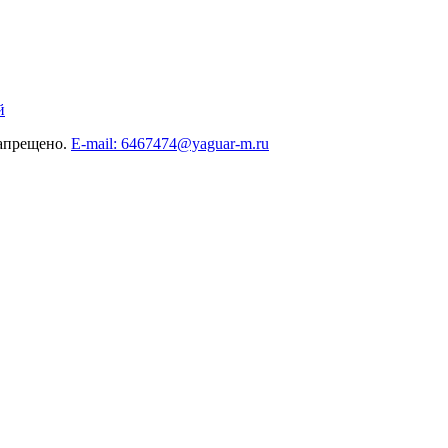
й
запрещено.
E-mail: 6467474@yaguar-m.ru