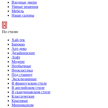
Входные двери
Умные решения
Мебель
Наши салоны
По стилю
Хай-тек
Барокко
Арт-деко
Дизайнерские
Лофт
Модерн
Необычные
Неоклассика
Под старину
Эксклюзивные
В французском стиле
В английском стиле
В скандинавском стиле
Классические
Красивые
Минимализм