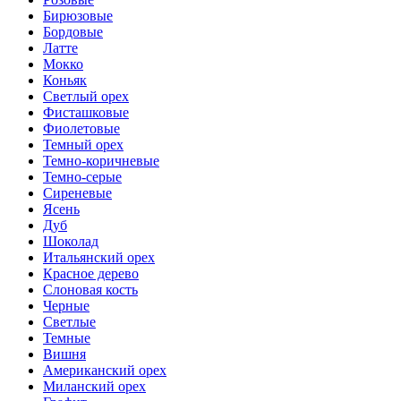
Бирюзовые
Бордовые
Латте
Мокко
Коньяк
Светлый орех
Фисташковые
Фиолетовые
Темный орех
Темно-коричневые
Темно-серые
Сиреневые
Ясень
Дуб
Шоколад
Итальянский орех
Красное дерево
Слоновая кость
Черные
Светлые
Темные
Вишня
Американский орех
Миланский орех