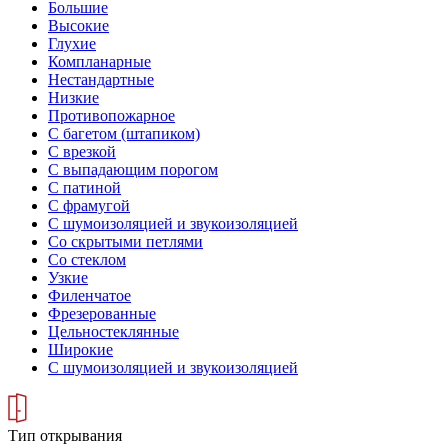
Большие
Высокие
Глухие
Компланарные
Нестандартные
Низкие
Противопожарное
С багетом (штапиком)
С врезкой
С выпадающим порогом
С патиной
С фрамугой
С шумоизоляцией и звукоизоляцией
Со скрытыми петлями
Со стеклом
Узкие
Филенчатое
Фрезерованные
Цельностеклянные
Широкие
С шумоизоляцией и звукоизоляцией
Тип открывания