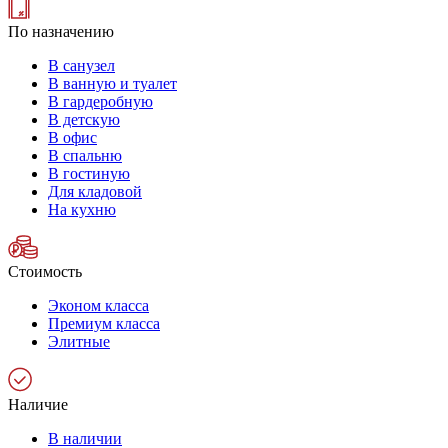
По назначению
В санузел
В ванную и туалет
В гардеробную
В детскую
В офис
В спальню
В гостиную
Для кладовой
На кухню
Стоимость
Эконом класса
Премиум класса
Элитные
Наличие
В наличии