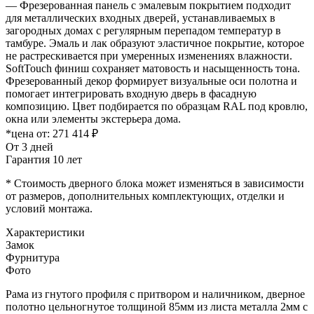
— Фрезерованная панель с эмалевым покрытием подходит
для металлических входных дверей, устанавливаемых в
загородных домах с регулярным перепадом температур в
тамбуре. Эмаль и лак образуют эластичное покрытие, которое
не растрескивается при умеренных изменениях влажности.
SoftTouch финиш сохраняет матовость и насыщенность тона.
Фрезерованный декор формирует визуальные оси полотна и
помогает интегрировать входную дверь в фасадную
композицию. Цвет подбирается по образцам RAL под кровлю,
окна или элементы экстерьера дома.
*цена от:
271 414 ₽
От 3 дней
Гарантия 10 лет
* Стоимость дверного блока может изменяться в зависимости
от размеров, дополнительных комплектующих, отделки и
условий монтажа.
Характеристики
Замок
Фурнитура
Фото
Рама из гнутого профиля с притвором и наличником, дверное
полотно цельногнутое толщиной 85мм из листа металла 2мм c