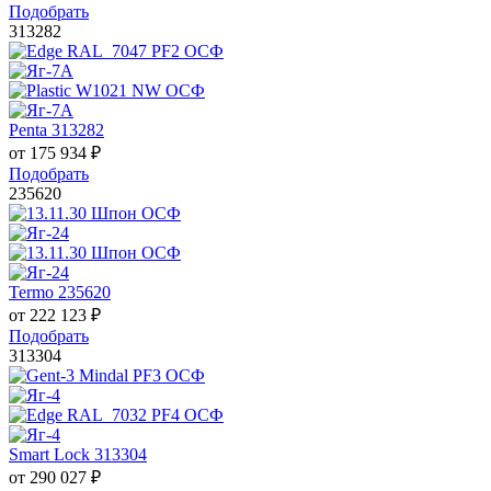
Подобрать
313282
Penta 313282
от
175 934
₽
Подобрать
235620
Termo 235620
от
222 123
₽
Подобрать
313304
Smart Lock 313304
от
290 027
₽