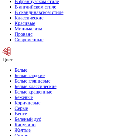
В французском стиле
В английском стиле
В скандинавском стиле
Классические
Красивые
Минимализм
Прованс
Современные
Цвет
Белые
Белые гладкие
Белые глянцевые
Белые классические
Белые крашенные
Бежевые
Коричневые
Серые
Венге
Беленый дуб
Капучино
Желтые
Синие