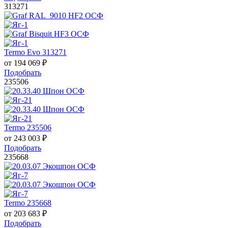
313271
Termo Evo 313271
от
194 069
₽
Подобрать
235506
Termo 235506
от
243 003
₽
Подобрать
235668
Termo 235668
от
203 683
₽
Подобрать