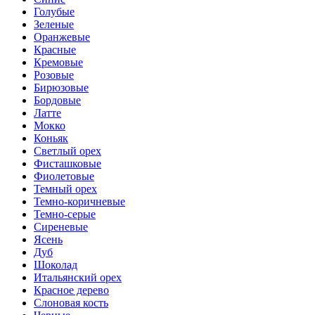
Голубые
Зеленые
Оранжевые
Красные
Кремовые
Розовые
Бирюзовые
Бордовые
Латте
Мокко
Коньяк
Светлый орех
Фисташковые
Фиолетовые
Темный орех
Темно-коричневые
Темно-серые
Сиреневые
Ясень
Дуб
Шоколад
Итальянский орех
Красное дерево
Слоновая кость