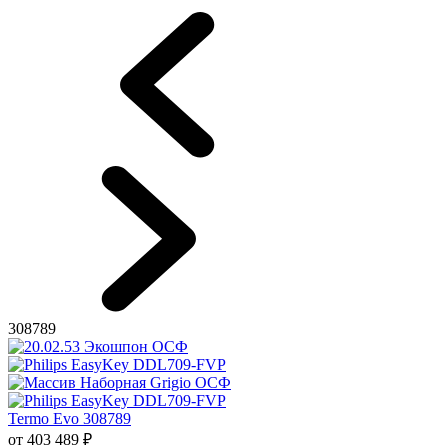
308789
Termo Evo 308789
от
403 489
₽