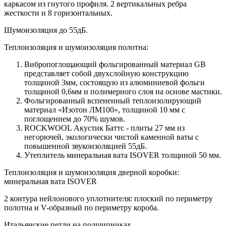
каркасом из гнутого профиля. 2 вертикальных ребра
жесткости и 8 горизонтальных.
Шумоизоляция до 55дБ.
Теплоизоляция и шумоизоляция полотна:
Вибропоглощающий фольгированный материал GB
представляет собой двухслойную конструкцию
толщиной 3мм, состоящую из алюминиевой фольги
толщиной 0,6мм и полимерного слоя на основе мастики.
Фольгированный вспененный теплоизолирующий
материал «Изотон ЛМ100», толщиной 10 мм с
поглощением до 70% шумов.
ROCKWOOL Акустик Баттс - плиты 27 мм из
негорючей, экологически чистой каменной ваты с
повышенной звукоизоляцией 55дБ.
Утеплитель минеральная вата ISOVER толщиной 50 мм.
Теплоизоляция и шумоизоляция дверной коробки:
минеральная вата ISOVER
2 контура нейлонового уплотнителя: плоский по периметру
полотна и V-образный по периметру короба.
Итальянские петли на подшипниках.