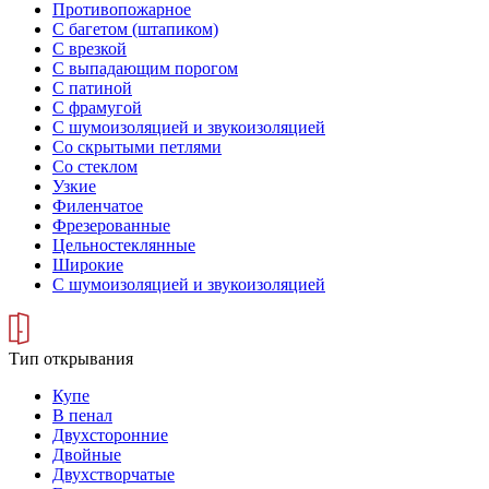
Противопожарное
С багетом (штапиком)
С врезкой
С выпадающим порогом
С патиной
С фрамугой
С шумоизоляцией и звукоизоляцией
Со скрытыми петлями
Со стеклом
Узкие
Филенчатое
Фрезерованные
Цельностеклянные
Широкие
С шумоизоляцией и звукоизоляцией
Тип открывания
Купе
В пенал
Двухсторонние
Двойные
Двухстворчатые