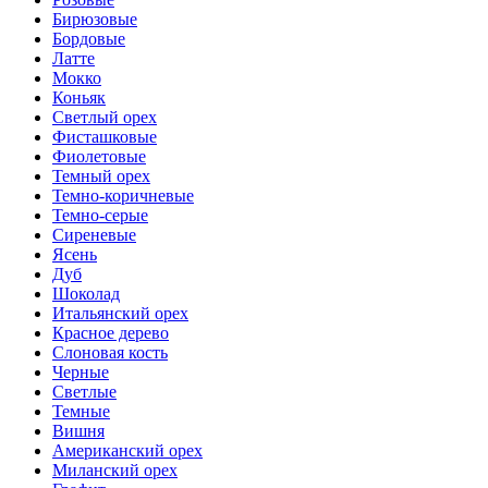
Бирюзовые
Бордовые
Латте
Мокко
Коньяк
Светлый орех
Фисташковые
Фиолетовые
Темный орех
Темно-коричневые
Темно-серые
Сиреневые
Ясень
Дуб
Шоколад
Итальянский орех
Красное дерево
Слоновая кость
Черные
Светлые
Темные
Вишня
Американский орех
Миланский орех