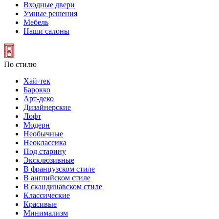
Входные двери
Умные решения
Мебель
Наши салоны
По стилю
Хай-тек
Барокко
Арт-деко
Дизайнерские
Лофт
Модерн
Необычные
Неоклассика
Под старину
Эксклюзивные
В французском стиле
В английском стиле
В скандинавском стиле
Классические
Красивые
Минимализм