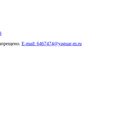
й
запрещено.
E-mail: 6467474@yaguar-m.ru