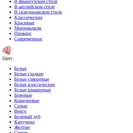
В французском стиле
В английском стиле
В скандинавском стиле
Классические
Красивые
Минимализм
Прованс
Современные
Цвет
Белые
Белые гладкие
Белые глянцевые
Белые классические
Белые крашенные
Бежевые
Коричневые
Серые
Венге
Беленый дуб
Капучино
Желтые
Синие