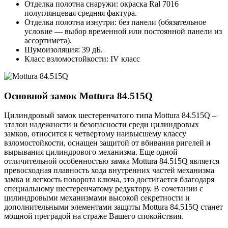
Отделка полотна снаружи: окраска Ral 7016
полуглянцевая средняя фактура.
Отделка полотна изнутри: без панели (обязательное
условие — выбор временной или постоянной панели из
ассортимета).
Шумоизоляция: 39 дБ.
Класс взломостойкости: IV класс
Основной замок
Mottura 84.515Q
Цилиндровый замок шестеренчатого типа Mottura 84.515Q –
эталон надежности и безопасности среди цилиндровых
замков, относится к четвертому наивысшему классу
взломостойкости, оснащен защитой от вбивания ригелей и
вырывания цилиндрового механизма. Еще одной
отличительной особенностью замка Mottura 84.515Q является
превосходная плавность хода внутренних частей механизма
замка и легкость поворота ключа, это достигается благодаря
специальному шестеренчатому редуктору. В сочетании с
цилиндровыми механизмами высокой секретности и
дополнительными элементами защиты Mottura 84.515Q станет
мощной преградой на страже Вашего спокойствия.