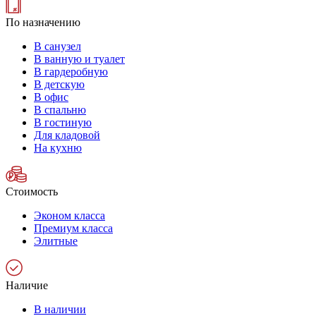
По назначению
В санузел
В ванную и туалет
В гардеробную
В детскую
В офис
В спальню
В гостиную
Для кладовой
На кухню
Стоимость
Эконом класса
Премиум класса
Элитные
Наличие
В наличии