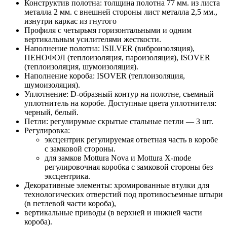
Конструктив полотна: толщина полотна 77 мм. из листа
металла 2 мм. с внешней стороны лист металла 2,5 мм.,
изнутри каркас из гнутого
Профиля с четырьмя горизонтальными и одним
вертикальным усилителями жесткости.
Наполнение полотна: ISILVER (виброизоляция),
ПЕНОФОЛ (теплоизоляция, пароизоляция), ISOVER
(теплоизоляция, шумоизоляция).
Наполнение короба: ISOVER (теплоизоляция,
шумоизоляция).
Уплотнение: D-образный контур на полотне, съемный
уплотнитель на коробе. Доступные цвета уплотнителя:
черный, белый.
Петли: регулирумые скрытые стальные петли — 3 шт.
Регулировка:
эксцентрик регулируемая ответная часть в коробе
с замковой стороны.
для замков Mottura Nova и Mottura X-mode
регулировочная коробка с замковой стороны без
эксцентрика.
Декоративные элементы: хромированные втулки для
технологических отверстий под противосъемные штыри
(в петлевой части короба),
вертикальные приводы (в верхней и нижней части
короба).