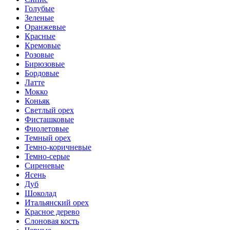
Голубые
Зеленые
Оранжевые
Красные
Кремовые
Розовые
Бирюзовые
Бордовые
Латте
Мокко
Коньяк
Светлый орех
Фисташковые
Фиолетовые
Темный орех
Темно-коричневые
Темно-серые
Сиреневые
Ясень
Дуб
Шоколад
Итальянский орех
Красное дерево
Слоновая кость