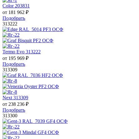
Color 203831
от
181 962
₽
Подобрать
313222
Termo Evo 313222
от
195 969
₽
Подобрать
313309
Next 313309
от
238 236
₽
Подобрать
313300