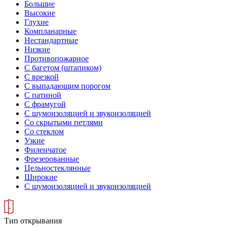
Большие
Высокие
Глухие
Компланарные
Нестандартные
Низкие
Противопожарное
С багетом (штапиком)
С врезкой
С выпадающим порогом
С патиной
С фрамугой
С шумоизоляцией и звукоизоляцией
Со скрытыми петлями
Со стеклом
Узкие
Филенчатое
Фрезерованные
Цельностеклянные
Широкие
С шумоизоляцией и звукоизоляцией
Тип открывания