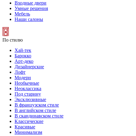
Входные двери
Умные решения
Мебель
Наши салоны
По стилю
Хай-тек
Барокко
Арт-деко
Дизайнерские
Лофт
Модерн
Необычные
Неоклассика
Под старину
Эксклюзивные
В французском стиле
В английском стиле
В скандинавском стиле
Классические
Красивые
Минимализм