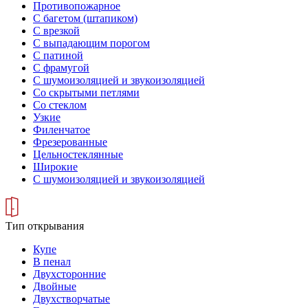
Противопожарное
С багетом (штапиком)
С врезкой
С выпадающим порогом
С патиной
С фрамугой
С шумоизоляцией и звукоизоляцией
Со скрытыми петлями
Со стеклом
Узкие
Филенчатое
Фрезерованные
Цельностеклянные
Широкие
С шумоизоляцией и звукоизоляцией
Тип открывания
Купе
В пенал
Двухсторонние
Двойные
Двухстворчатые