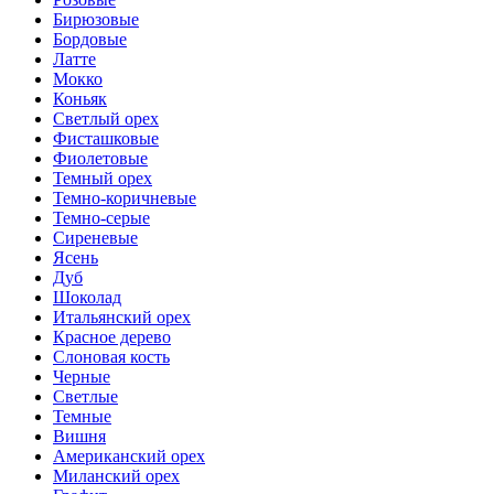
Бирюзовые
Бордовые
Латте
Мокко
Коньяк
Светлый орех
Фисташковые
Фиолетовые
Темный орех
Темно-коричневые
Темно-серые
Сиреневые
Ясень
Дуб
Шоколад
Итальянский орех
Красное дерево
Слоновая кость
Черные
Светлые
Темные
Вишня
Американский орех
Миланский орех