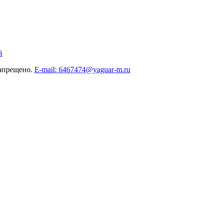
й
запрещено.
E-mail: 6467474@yaguar-m.ru