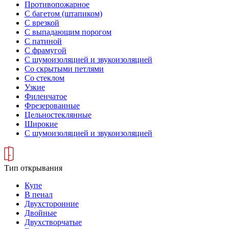
Противопожарное
С багетом (штапиком)
С врезкой
С выпадающим порогом
С патиной
С фрамугой
С шумоизоляцией и звукоизоляцией
Со скрытыми петлями
Со стеклом
Узкие
Филенчатое
Фрезерованные
Цельностеклянные
Широкие
С шумоизоляцией и звукоизоляцией
Тип открывания
Купе
В пенал
Двухсторонние
Двойные
Двухстворчатые