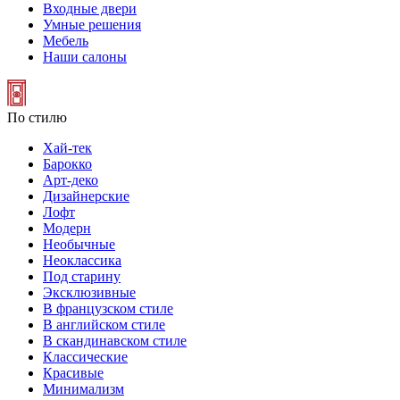
Входные двери
Умные решения
Мебель
Наши салоны
По стилю
Хай-тек
Барокко
Арт-деко
Дизайнерские
Лофт
Модерн
Необычные
Неоклассика
Под старину
Эксклюзивные
В французском стиле
В английском стиле
В скандинавском стиле
Классические
Красивые
Минимализм