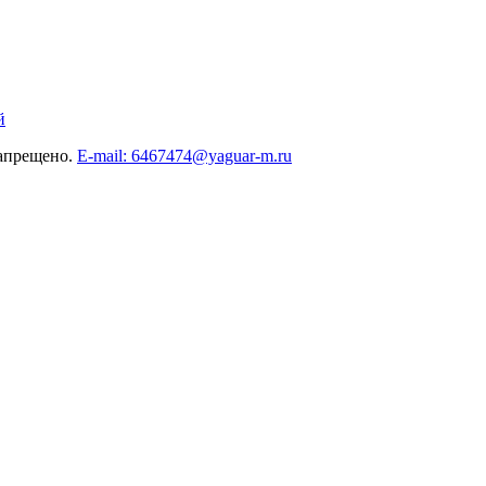
й
запрещено.
E-mail: 6467474@yaguar-m.ru