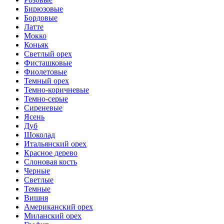
Бирюзовые
Бордовые
Латте
Мокко
Коньяк
Светлый орех
Фисташковые
Фиолетовые
Темный орех
Темно-коричневые
Темно-серые
Сиреневые
Ясень
Дуб
Шоколад
Итальянский орех
Красное дерево
Слоновая кость
Черные
Светлые
Темные
Вишня
Американский орех
Миланский орех