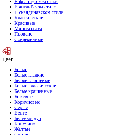
В французском стиле
В английском стиле
В скандинавском стиле
Классические
Красивые
Минимализм
Прованс
Современные
Цвет
Белые
Белые гладкие
Белые глянцевые
Белые классические
Белые крашенные
Бежевые
Коричневые
Серые
Венге
Беленый дуб
Капучино
Желтые
Синие