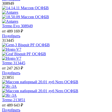
308949
Termo Evo 308949
от
489 169
₽
Подобрать
313445
Termo 313445
от
247 263
₽
Подобрать
213851
Termo 213851
от
489 643
₽
Подобрать