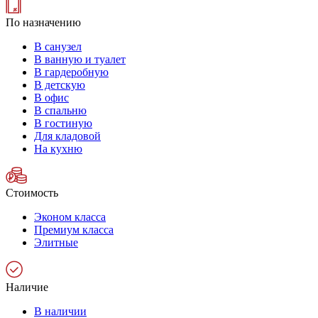
По назначению
В санузел
В ванную и туалет
В гардеробную
В детскую
В офис
В спальню
В гостиную
Для кладовой
На кухню
Стоимость
Эконом класса
Премиум класса
Элитные
Наличие
В наличии