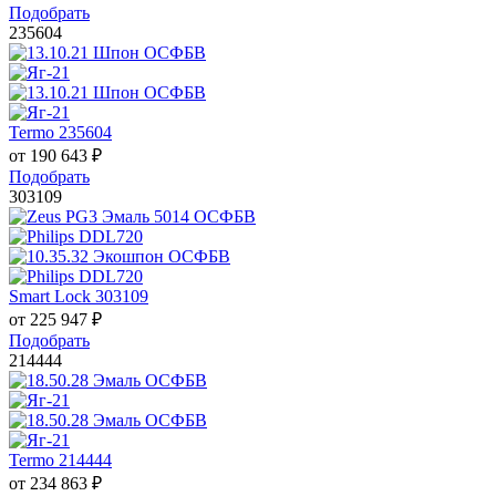
Подобрать
235604
Termo 235604
от
190 643
₽
Подобрать
303109
Smart Lock 303109
от
225 947
₽
Подобрать
214444
Termo 214444
от
234 863
₽