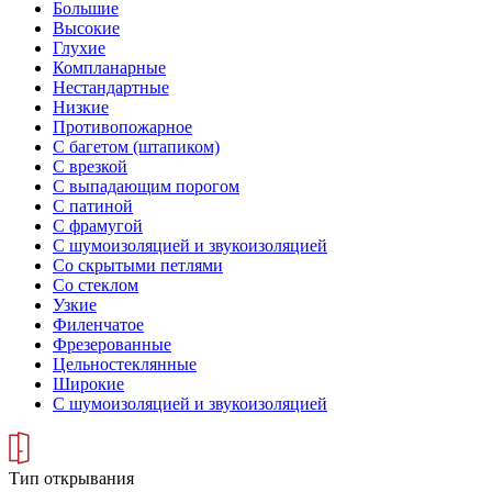
Большие
Высокие
Глухие
Компланарные
Нестандартные
Низкие
Противопожарное
С багетом (штапиком)
С врезкой
С выпадающим порогом
С патиной
С фрамугой
С шумоизоляцией и звукоизоляцией
Со скрытыми петлями
Со стеклом
Узкие
Филенчатое
Фрезерованные
Цельностеклянные
Широкие
С шумоизоляцией и звукоизоляцией
Тип открывания