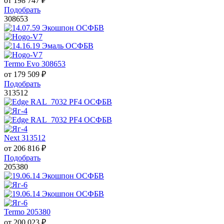
от
198 747
₽
Подобрать
308653
Termo Evo 308653
от
179 509
₽
Подобрать
313512
Next 313512
от
206 816
₽
Подобрать
205380
Termo 205380
от
200 023
₽