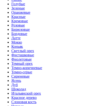
Голубые
Зеленые
Оранжевые
Красные
Кремовые
Розовые
Бирюзовые
Бордовые
Латте
Мокко
Коньяк
Светлый орех
Фисташковые
Фиолетовые
Темный орех
Темно-коричневые
Темно-серые
Сиреневые
Ясень
Дуб
Шоколад
Итальянский орех
Красное дерево
Слоновая кость