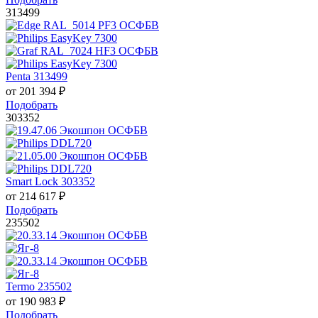
313499
Penta 313499
от
201 394
₽
Подобрать
303352
Smart Lock 303352
от
214 617
₽
Подобрать
235502
Termo 235502
от
190 983
₽
Подобрать