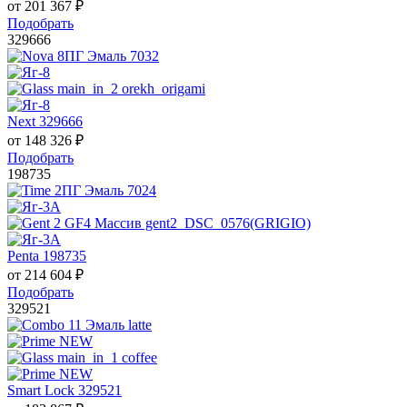
от
201 367
₽
Подобрать
329666
Next 329666
от
148 326
₽
Подобрать
198735
Penta 198735
от
214 604
₽
Подобрать
329521
Smart Lock 329521