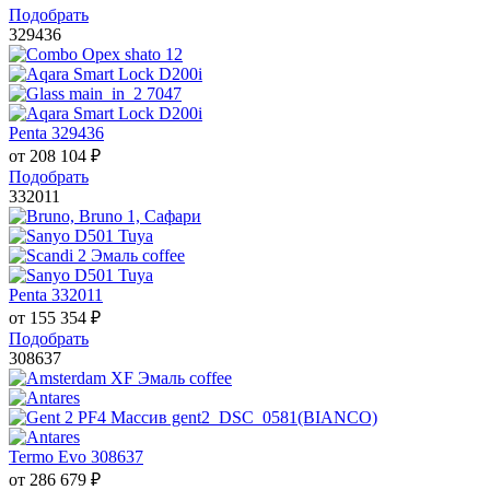
Подобрать
329436
Penta 329436
от
208 104
₽
Подобрать
332011
Penta 332011
от
155 354
₽
Подобрать
308637
Termo Evo 308637
от
286 679
₽