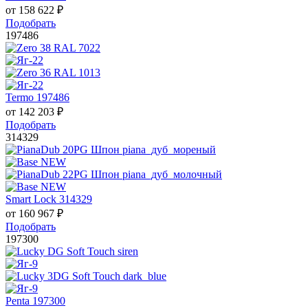
от
158 622
₽
Подобрать
197486
Termo 197486
от
142 203
₽
Подобрать
314329
Smart Lock 314329
от
160 967
₽
Подобрать
197300
Penta 197300