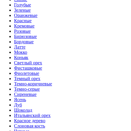
Голубые
Зеленые
Оранжевые
Красные
Кремовые
Розовые
Бирюзовые
Бордовые
Латте
Мокко
Коньяк
Светлый орех
Фисташковые
Фиолетовые
Темный орех
Темно-коричневые
Темно-серые
Сиреневые
Ясень
Дуб
Шоколад
Итальянский орех
Красное дерево
Слоновая кость