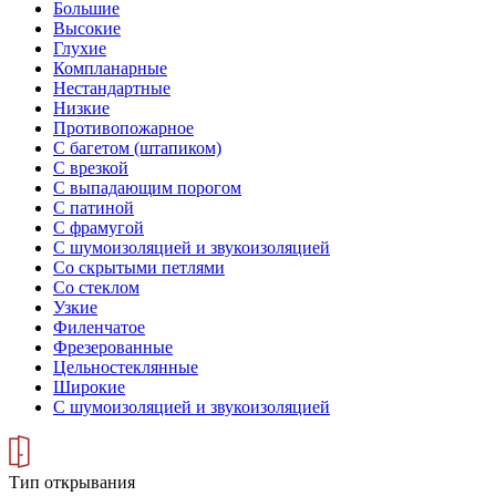
Большие
Высокие
Глухие
Компланарные
Нестандартные
Низкие
Противопожарное
С багетом (штапиком)
С врезкой
С выпадающим порогом
С патиной
С фрамугой
С шумоизоляцией и звукоизоляцией
Со скрытыми петлями
Со стеклом
Узкие
Филенчатое
Фрезерованные
Цельностеклянные
Широкие
С шумоизоляцией и звукоизоляцией
Тип открывания