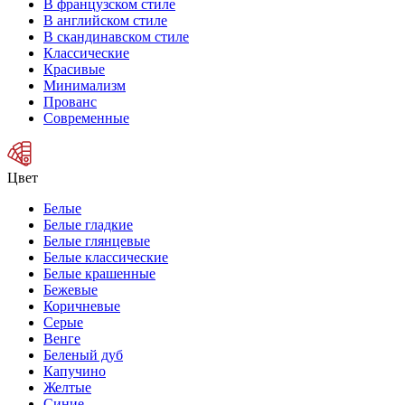
В французском стиле
В английском стиле
В скандинавском стиле
Классические
Красивые
Минимализм
Прованс
Современные
Цвет
Белые
Белые гладкие
Белые глянцевые
Белые классические
Белые крашенные
Бежевые
Коричневые
Серые
Венге
Беленый дуб
Капучино
Желтые
Синие