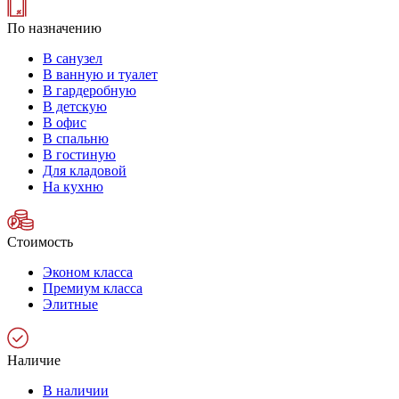
По назначению
В санузел
В ванную и туалет
В гардеробную
В детскую
В офис
В спальню
В гостиную
Для кладовой
На кухню
Стоимость
Эконом класса
Премиум класса
Элитные
Наличие
В наличии