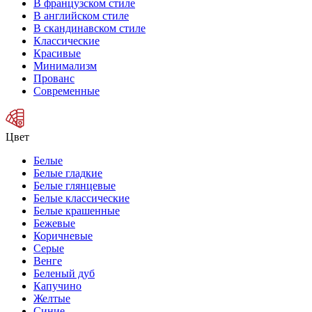
В французском стиле
В английском стиле
В скандинавском стиле
Классические
Красивые
Минимализм
Прованс
Современные
Цвет
Белые
Белые гладкие
Белые глянцевые
Белые классические
Белые крашенные
Бежевые
Коричневые
Серые
Венге
Беленый дуб
Капучино
Желтые
Синие