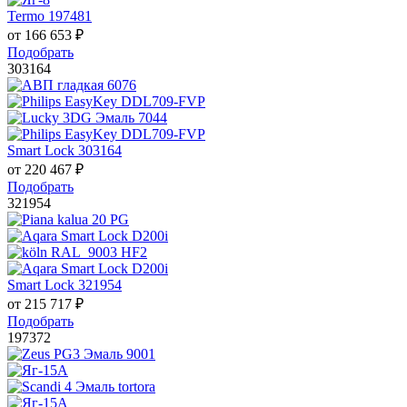
Termo 197481
от
166 653
₽
Подобрать
303164
Smart Lock 303164
от
220 467
₽
Подобрать
321954
Smart Lock 321954
от
215 717
₽
Подобрать
197372