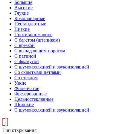
Большие
Высокие
Глухие
Компланарные
Нестандартные
Низкие
Противопожарное
С багетом (штапиком)
С врезкой
С выпадающим порогом
С патиной
С фрамугой
С шумоизоляцией и звукоизоляцией
Со скрытыми петлями
Со стеклом
Узкие
Филенчатое
Фрезерованные
Цельностеклянные
Широкие
С шумоизоляцией и звукоизоляцией
Тип открывания