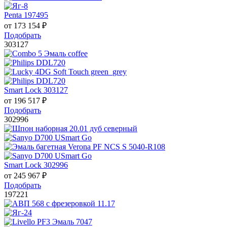
Penta 197495
от
173 154
₽
Подобрать
303127
Smart Lock 303127
от
196 517
₽
Подобрать
302996
Smart Lock 302996
от
245 967
₽
Подобрать
197221