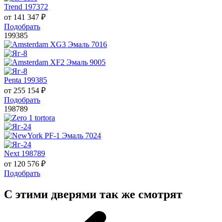
Trend 197372
от
141 347
₽
Подобрать
199385
Penta 199385
от
255 154
₽
Подобрать
198789
Next 198789
от
120 576
₽
Подобрать
С этими дверями так же смотрят