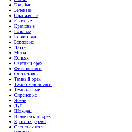
Голубые
Зеленые
Оранжевые
Красные
Кремовые
Розовые
Бирюзовые
Бордовые
Латте
Мокко
Коньяк
Светлый орех
Фисташковые
Фиолетовые
Темный орех
Темно-коричневые
Темно-серые
Сиреневые
Ясень
Дуб
Шоколад
Итальянский орех
Красное дерево
Слоновая кость