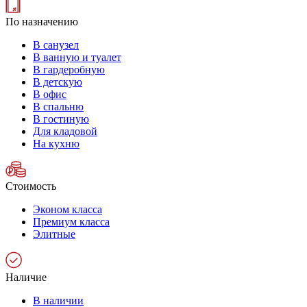
По назначению
В санузел
В ванную и туалет
В гардеробную
В детскую
В офис
В спальню
В гостиную
Для кладовой
На кухню
Стоимость
Эконом класса
Премиум класса
Элитные
Наличие
В наличии