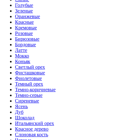
Голубые
Зеленые
Оранжевые
Красные
Кремовые
Розовые
Бирюзовые
Бордовые
Латте
Мокко
Коньяк
Светлый орех
Фисташковые
Фиолетовые
Темный орех
Темно-коричневые
Темно-серые
Сиреневые
Ясень
Дуб
Шоколад
Итальянский орех
Красное дерево
Слоновая кость