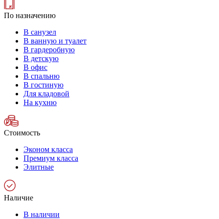
По назначению
В санузел
В ванную и туалет
В гардеробную
В детскую
В офис
В спальню
В гостиную
Для кладовой
На кухню
Стоимость
Эконом класса
Премиум класса
Элитные
Наличие
В наличии