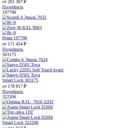
от
201 367
₽
Подобрать
197790
Penta 197790
от
171 454
₽
Подобрать
303175
Smart Lock 303175
от
178 817
₽
Подобрать
322206
Smart Lock 322206