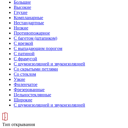
Большие
Высокие
Глухие
Компланарные
Нестандартные
Низкие
Противопожарное
С багетом (штапиком)
С врезкой
С выпадающим порогом
С патиной
С фрамугой
С шумоизоляцией и звукоизоляцией
Со скрытыми петлями
Со стеклом
Узкие
Филенчатое
Фрезерованные
Цельностеклянные
Широкие
С шумоизоляцией и звукоизоляцией
Тип открывания