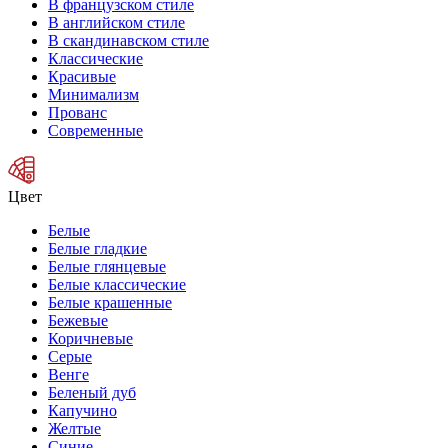
В французском стиле
В английском стиле
В скандинавском стиле
Классические
Красивые
Минимализм
Прованс
Современные
Цвет
Белые
Белые гладкие
Белые глянцевые
Белые классические
Белые крашенные
Бежевые
Коричневые
Серые
Венге
Беленый дуб
Капучино
Желтые
Синие