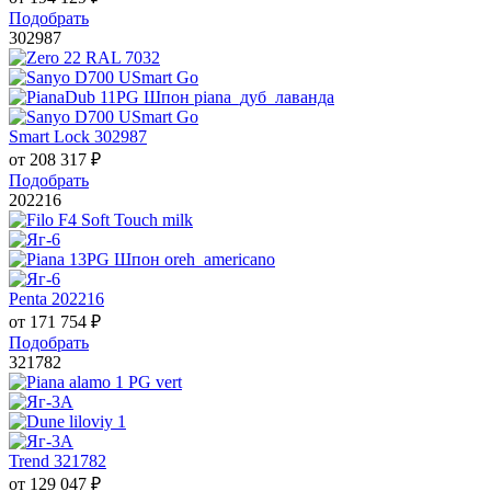
Подобрать
302987
Smart Lock 302987
от
208 317
₽
Подобрать
202216
Penta 202216
от
171 754
₽
Подобрать
321782
Trend 321782
от
129 047
₽