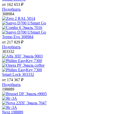
от
162 653
₽
Подобрать
308984
Termo Evo 308984
от
217 829
₽
Подобрать
303332
Smart Lock 303332
от
174 367
₽
Подобрать
198889
Next 198889