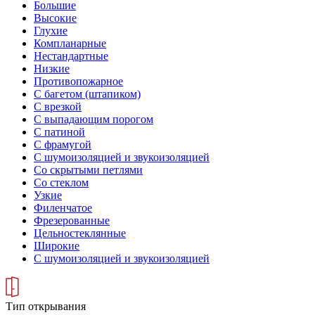
Большие
Высокие
Глухие
Компланарные
Нестандартные
Низкие
Противопожарное
С багетом (штапиком)
С врезкой
С выпадающим порогом
С патиной
С фрамугой
С шумоизоляцией и звукоизоляцией
Со скрытыми петлями
Со стеклом
Узкие
Филенчатое
Фрезерованные
Цельностеклянные
Широкие
С шумоизоляцией и звукоизоляцией
Тип открывания