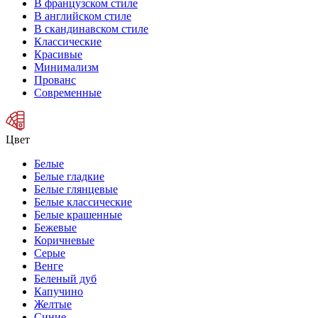
В французском стиле
В английском стиле
В скандинавском стиле
Классические
Красивые
Минимализм
Прованс
Современные
Цвет
Белые
Белые гладкие
Белые глянцевые
Белые классические
Белые крашенные
Бежевые
Коричневые
Серые
Венге
Беленый дуб
Капучино
Желтые
Синие