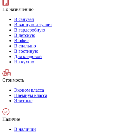
По назначению
В санузел
В ванную и туалет
В гардеробную
В детскую
В офис
В спальню
В гостиную
Для кладовой
На кухню
Стоимость
Эконом класса
Премиум класса
Элитные
Наличие
В наличии