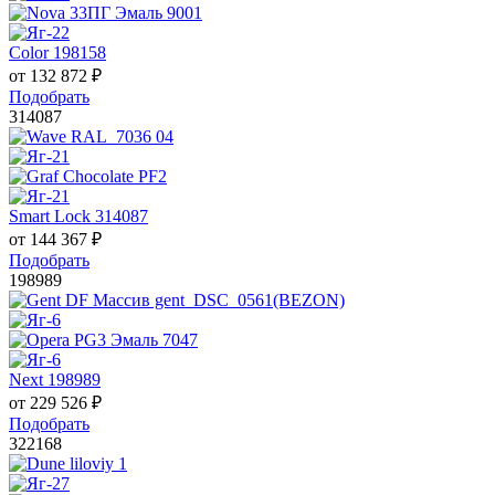
Color 198158
от
132 872
₽
Подобрать
314087
Smart Lock 314087
от
144 367
₽
Подобрать
198989
Next 198989
от
229 526
₽
Подобрать
322168