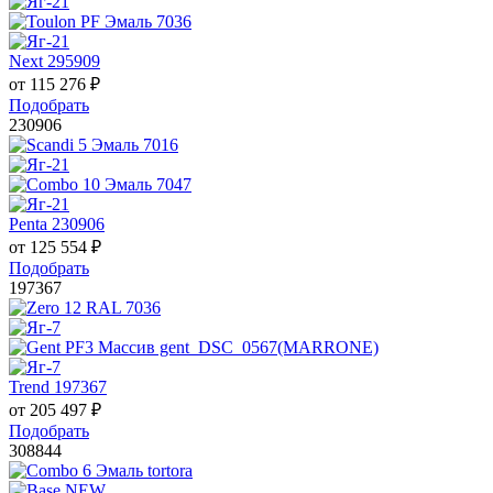
Next 295909
от
115 276
₽
Подобрать
230906
Penta 230906
от
125 554
₽
Подобрать
197367
Trend 197367
от
205 497
₽
Подобрать
308844