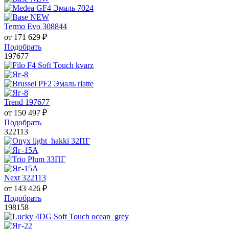
Termo Evo 308844
от
171 629
₽
Подобрать
197677
Trend 197677
от
150 497
₽
Подобрать
322113
Next 322113
от
143 426
₽
Подобрать
198158