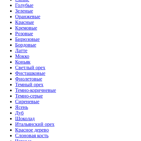
Голубые
Зеленые
Оранжевые
Красные
Кремовые
Розовые
Бирюзовые
Бордовые
Латте
Мокко
Коньяк
Светлый орех
Фисташковые
Фиолетовые
Темный орех
Темно-коричневые
Темно-серые
Сиреневые
Ясень
Дуб
Шоколад
Итальянский орех
Красное дерево
Слоновая кость