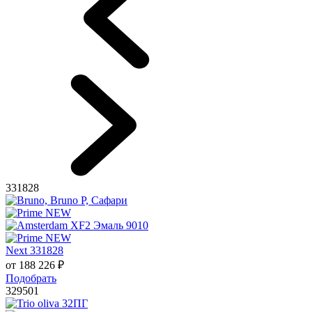
331828
Next 331828
от
188 226
₽
Подобрать
329501