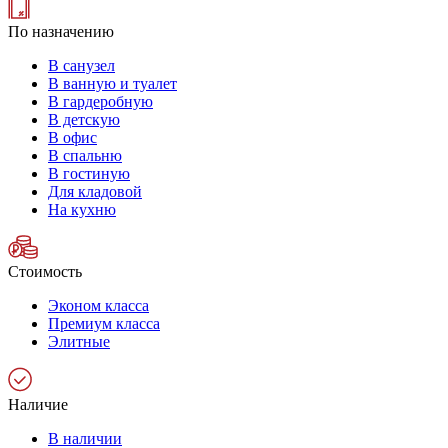
По назначению
В санузел
В ванную и туалет
В гардеробную
В детскую
В офис
В спальню
В гостиную
Для кладовой
На кухню
Стоимость
Эконом класса
Премиум класса
Элитные
Наличие
В наличии