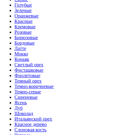
Голубые
Зеленые
Оранжевые
Красные
Кремовые
Розовые
Бирюзовые
Бордовые
Латте
Мокко
Коньяк
Светлый орех
Фисташковые
Фиолетовые
Темный орех
Темно-коричневые
Темно-серые
Сиреневые
Ясень
Дуб
Шоколад
Итальянский орех
Красное дерево
Слоновая кость