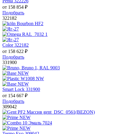
Penta 322226
от
158 854
₽
Подобрать
322182
Color 322182
от
158 622
₽
Подобрать
331900
Smart Lock 331900
от
154 667
₽
Подобрать
309042
Termo Evo 309042