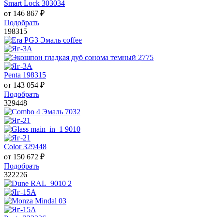
Smart Lock 303034
от
146 867
₽
Подобрать
198315
Penta 198315
от
143 054
₽
Подобрать
329448
Color 329448
от
150 672
₽
Подобрать
322226