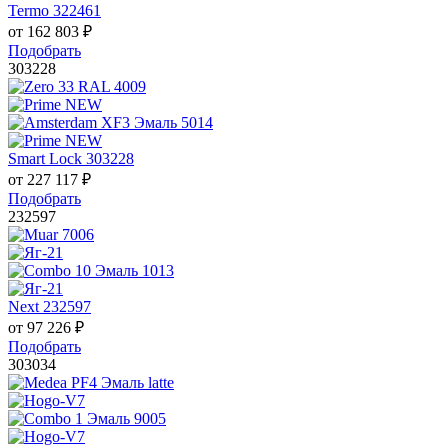
Termo 322461
от
162 803
₽
Подобрать
303228
Smart Lock 303228
от
227 117
₽
Подобрать
232597
Next 232597
от
97 226
₽
Подобрать
303034