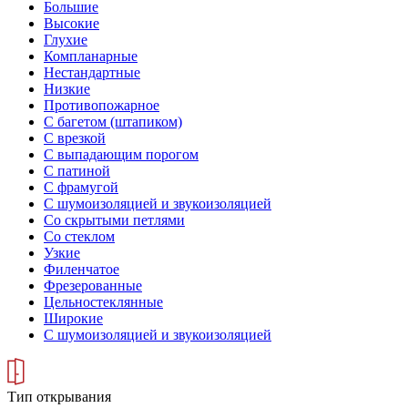
Большие
Высокие
Глухие
Компланарные
Нестандартные
Низкие
Противопожарное
С багетом (штапиком)
С врезкой
С выпадающим порогом
С патиной
С фрамугой
С шумоизоляцией и звукоизоляцией
Со скрытыми петлями
Со стеклом
Узкие
Филенчатое
Фрезерованные
Цельностеклянные
Широкие
С шумоизоляцией и звукоизоляцией
Тип открывания