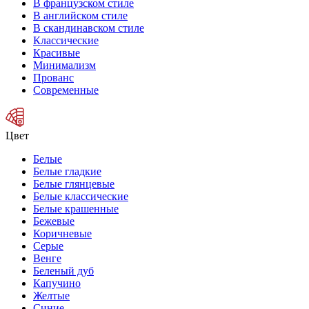
В французском стиле
В английском стиле
В скандинавском стиле
Классические
Красивые
Минимализм
Прованс
Современные
Цвет
Белые
Белые гладкие
Белые глянцевые
Белые классические
Белые крашенные
Бежевые
Коричневые
Серые
Венге
Беленый дуб
Капучино
Желтые
Синие