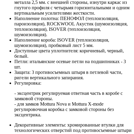
металла 2,5 мм. с внешней стороны, изнутри каркас из
гнутого профиля с четырьмя горизонтальными и одним
вертикальным усилителями жесткости.
Наполнение полотна: ПЕНОФОЛ (теплоизоляция,
пароизоляция), ROCKWOOL Акустик (шумоизоляция,
теплоизоляция), ISOVER (теплоизоляция,
шумоизоляция).
Наполнение короба: ISOVER (теплоизоляция,
шумоизоляция), пробковый лист 5 мм.
Доступные цвета уплотнителя: коричневый, черный,
белый.
Петли: итальянские осевые петли на подшипниках - 3
шт.
Защита: 3 противосъемных штыря в петлевой части,
ригели вертикального запирания.
Регулировка:
- эксцентрик регулируемая ответная часть в коробе с
замковой стороны.
- для замков Mottura Nova и Mottura X-mode
регулировочная коробка с замковой стороны без
эксцентрика.
Декоративные элементы: хромированные втулки для
технологических отверстий под противосъемные штыри