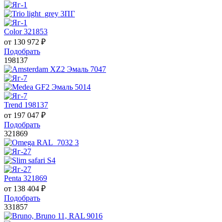
Color 321853
от
130 972
₽
Подобрать
198137
Trend 198137
от
197 047
₽
Подобрать
321869
Penta 321869
от
138 404
₽
Подобрать
331857