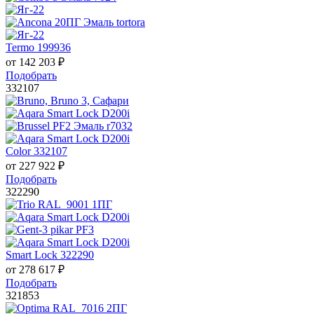
Termo 199936
от
142 203
₽
Подобрать
332107
Color 332107
от
227 922
₽
Подобрать
322290
Smart Lock 322290
от
278 617
₽
Подобрать
321853