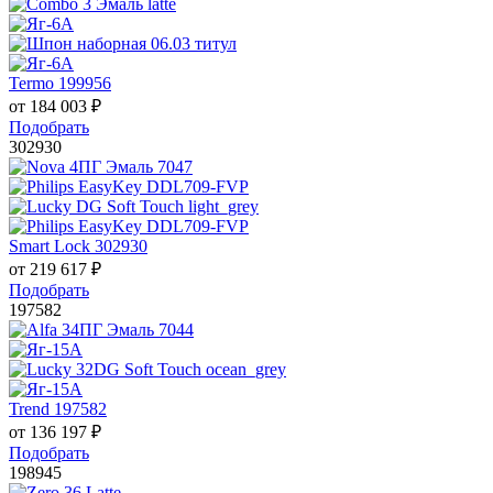
Termo 199956
от
184 003
₽
Подобрать
302930
Smart Lock 302930
от
219 617
₽
Подобрать
197582
Trend 197582
от
136 197
₽
Подобрать
198945