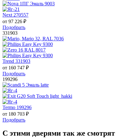
Next 270557
от
97 226
₽
Подобрать
331903
Trend 331903
от
160 747
₽
Подобрать
199296
Termo 199296
от
180 703
₽
Подобрать
С этими дверями так же смотрят