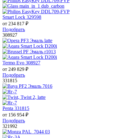
Smart Lock 329598
от
234 817
₽
Подобрать
308927
Termo Evo 308927
от
249 829
₽
Подобрать
331815
Penta 331815
от
156 954
₽
Подобрать
321992