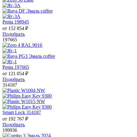
Penta 198945
от
152 854
₽
Подобрать
197665
Penta 197665
от
121 054
₽
Подобрать
314187
Smart Lock 314187
от
192 767
₽
Подобрать
199936