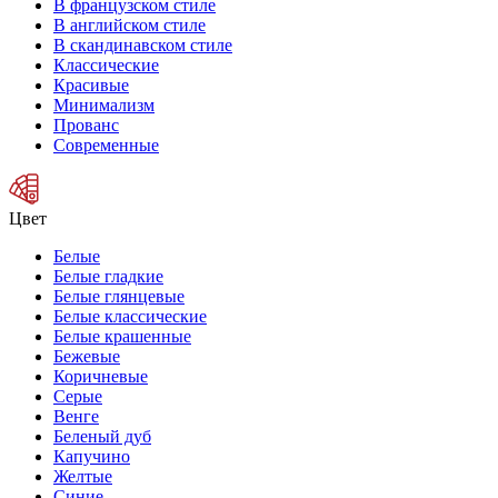
В французском стиле
В английском стиле
В скандинавском стиле
Классические
Красивые
Минимализм
Прованс
Современные
Цвет
Белые
Белые гладкие
Белые глянцевые
Белые классические
Белые крашенные
Бежевые
Коричневые
Серые
Венге
Беленый дуб
Капучино
Желтые
Синие