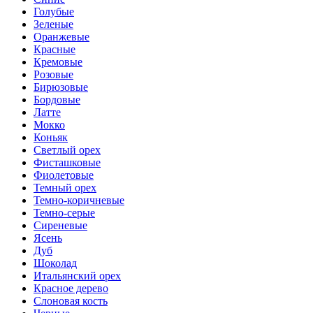
Голубые
Зеленые
Оранжевые
Красные
Кремовые
Розовые
Бирюзовые
Бордовые
Латте
Мокко
Коньяк
Светлый орех
Фисташковые
Фиолетовые
Темный орех
Темно-коричневые
Темно-серые
Сиреневые
Ясень
Дуб
Шоколад
Итальянский орех
Красное дерево
Слоновая кость