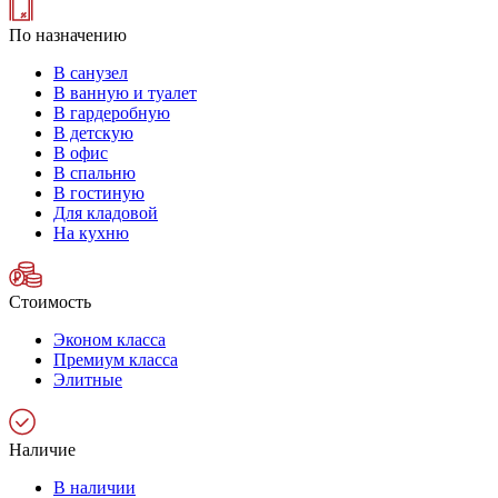
По назначению
В санузел
В ванную и туалет
В гардеробную
В детскую
В офис
В спальню
В гостиную
Для кладовой
На кухню
Стоимость
Эконом класса
Премиум класса
Элитные
Наличие
В наличии