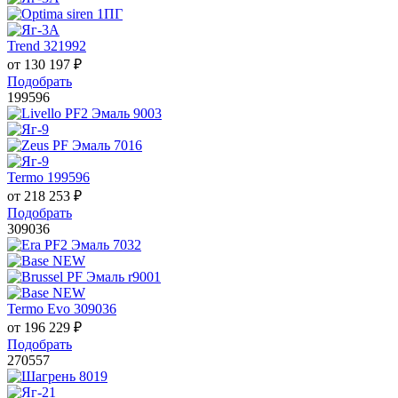
Trend 321992
от
130 197
₽
Подобрать
199596
Termo 199596
от
218 253
₽
Подобрать
309036
Termo Evo 309036
от
196 229
₽
Подобрать
270557