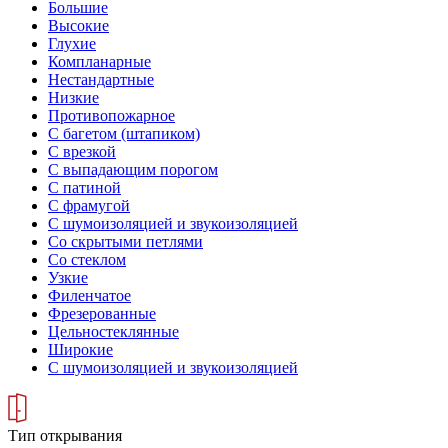
Большие
Высокие
Глухие
Компланарные
Нестандартные
Низкие
Противопожарное
С багетом (штапиком)
С врезкой
С выпадающим порогом
С патиной
С фрамугой
С шумоизоляцией и звукоизоляцией
Со скрытыми петлями
Со стеклом
Узкие
Филенчатое
Фрезерованные
Цельностеклянные
Широкие
С шумоизоляцией и звукоизоляцией
Тип открывания