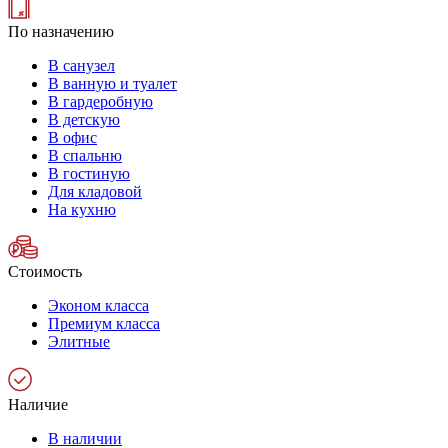
По назначению
В санузел
В ванную и туалет
В гардеробную
В детскую
В офис
В спальню
В гостиную
Для кладовой
На кухню
Стоимость
Эконом класса
Премиум класса
Элитные
Наличие
В наличии