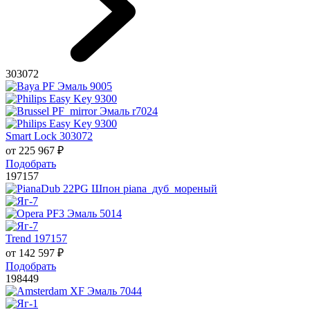
303072
Smart Lock 303072
от
225 967
₽
Подобрать
197157
Trend 197157
от
142 597
₽
Подобрать
198449