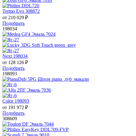
Termo Evo 308872
от
210 029
₽
Подобрать
198034
Next 198034
от
128 126
₽
Подобрать
198093
Color 198093
от
191 972
₽
Подобрать
308609