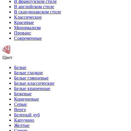
В французском стиле
В английском стиле
В скандинавском стиле
Классические
Красивые
Минимализм
Прованс
Современные
Цвет
Белые
Белые гладкие
Белые глянцевые
Белые классические
Белые крашенные
Бежевые
Коричневые
Серые
Венге
Беленый дуб
Капучино
Желтые
Синие