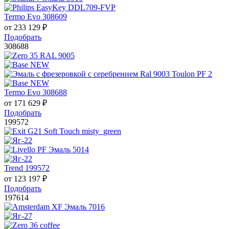
Termo Evo 308609
от
233 129
₽
Подобрать
308688
Termo Evo 308688
от
171 629
₽
Подобрать
199572
Trend 199572
от
123 197
₽
Подобрать
197614