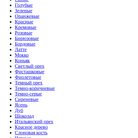
Голубые
Зеленые
Оранжевые
Красные
Кремовые
Розовые
Бирюзовые
Бордовые
Латте
Мокко
Коньяк
Светлый орех
Фисташковые
Фиолетовые
Темный орех
Темно-коричневые
Темно-серые
Сиреневые
Ясень
Дуб
Шоколад
Итальянский орех
Красное дерево
Слоновая кость