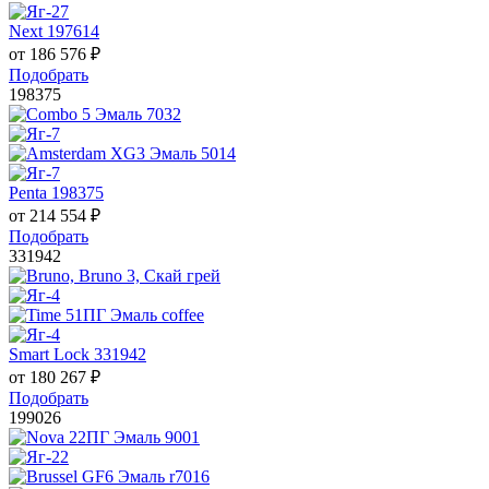
Next 197614
от
186 576
₽
Подобрать
198375
Penta 198375
от
214 554
₽
Подобрать
331942
Smart Lock 331942
от
180 267
₽
Подобрать
199026