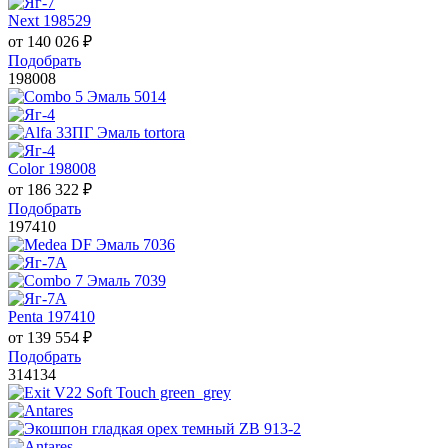
Next 198529
от
140 026
₽
Подобрать
198008
Color 198008
от
186 322
₽
Подобрать
197410
Penta 197410
от
139 554
₽
Подобрать
314134