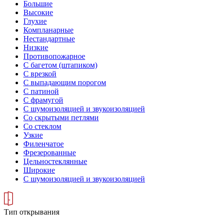
Большие
Высокие
Глухие
Компланарные
Нестандартные
Низкие
Противопожарное
С багетом (штапиком)
С врезкой
С выпадающим порогом
С патиной
С фрамугой
С шумоизоляцией и звукоизоляцией
Со скрытыми петлями
Со стеклом
Узкие
Филенчатое
Фрезерованные
Цельностеклянные
Широкие
С шумоизоляцией и звукоизоляцией
Тип открывания