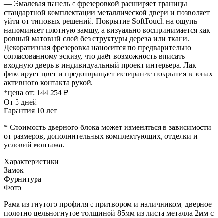
— Эмалевая панель с фрезеровкой расширяет границы
стандартной комплектации металлической двери и позволяет
уйти от типовых решений. Покрытие SoftTouch на ощупь
напоминает плотную замшу, а визуально воспринимается как
ровный матовый слой без структуры дерева или ткани.
Декоративная фрезеровка наносится по предварительно
согласованному эскизу, что даёт возможность вписать
входную дверь в индивидуальный проект интерьера. Лак
фиксирует цвет и предотвращает истирание покрытия в зонах
активного контакта рукой.
*цена от:
144 254 ₽
От 3 дней
Гарантия 10 лет
* Стоимость дверного блока может изменяться в зависимости
от размеров, дополнительных комплектующих, отделки и
условий монтажа.
Характеристики
Замок
Фурнитура
Фото
Рама из гнутого профиля с притвором и наличником, дверное
полотно цельногнутое толщиной 85мм из листа металла 2мм c