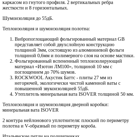
каркасом из гнутого профиля. 2 вертикальных ребра
жесткости и 8 горизонтальных.
Шумоизоляция до 55дБ.
Теплоизоляция и шумоизоляция полотна:
Вибропоглощающий фольгированный материал GB
представляет собой двухслойную конструкцию
толщиной 3мм, состоящую из алюминиевой фольги
толщиной 0,6мм и полимерного слоя на основе мастики.
Фольгированный вспененный теплоизолирующий
материал «Изотон ЛМ100», толщиной 10 мм с
поглощением до 70% шумов.
ROCKWOOL Акустик Баттс - плиты 27 мм из
негорючей, экологически чистой каменной ваты с
повышенной звукоизоляцией 55дБ.
Утеплитель минеральная вата ISOVER толщиной 50 мм.
Теплоизоляция и шумоизоляция дверной коробки:
минеральная вата ISOVER
2 контура нейлонового уплотнителя: плоский по периметру
полотна и V-образный по периметру короба.
Итальянские петли на подшипниках.