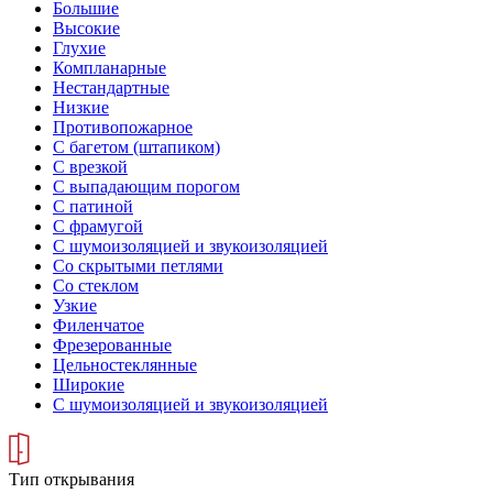
Большие
Высокие
Глухие
Компланарные
Нестандартные
Низкие
Противопожарное
С багетом (штапиком)
С врезкой
С выпадающим порогом
С патиной
С фрамугой
С шумоизоляцией и звукоизоляцией
Со скрытыми петлями
Со стеклом
Узкие
Филенчатое
Фрезерованные
Цельностеклянные
Широкие
С шумоизоляцией и звукоизоляцией
Тип открывания