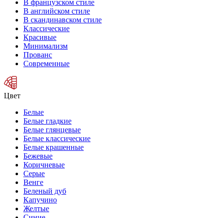
В французском стиле
В английском стиле
В скандинавском стиле
Классические
Красивые
Минимализм
Прованс
Современные
Цвет
Белые
Белые гладкие
Белые глянцевые
Белые классические
Белые крашенные
Бежевые
Коричневые
Серые
Венге
Беленый дуб
Капучино
Желтые
Синие