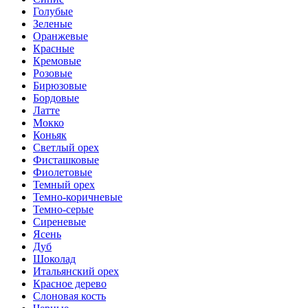
Голубые
Зеленые
Оранжевые
Красные
Кремовые
Розовые
Бирюзовые
Бордовые
Латте
Мокко
Коньяк
Светлый орех
Фисташковые
Фиолетовые
Темный орех
Темно-коричневые
Темно-серые
Сиреневые
Ясень
Дуб
Шоколад
Итальянский орех
Красное дерево
Слоновая кость