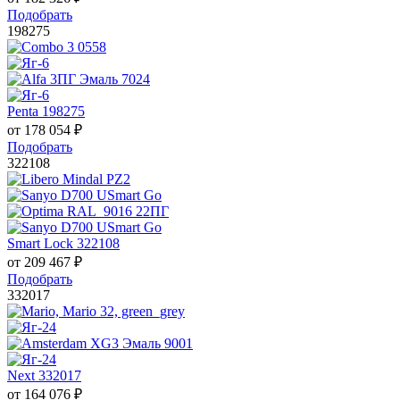
Подобрать
198275
Penta 198275
от
178 054
₽
Подобрать
322108
Smart Lock 322108
от
209 467
₽
Подобрать
332017
Next 332017
от
164 076
₽