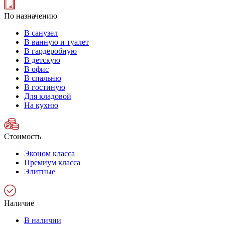
По назначению
В санузел
В ванную и туалет
В гардеробную
В детскую
В офис
В спальню
В гостиную
Для кладовой
На кухню
Стоимость
Эконом класса
Премиум класса
Элитные
Наличие
В наличии