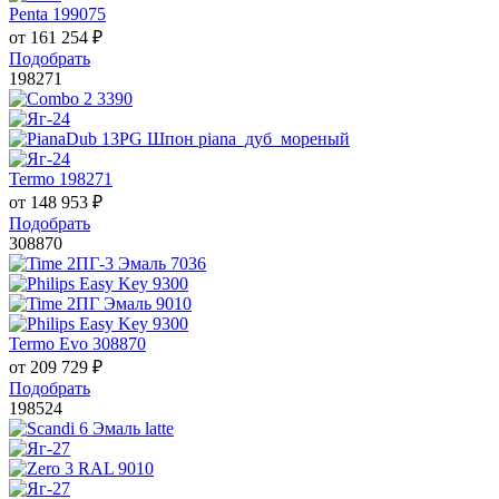
Penta 199075
от
161 254
₽
Подобрать
198271
Termo 198271
от
148 953
₽
Подобрать
308870
Termo Evo 308870
от
209 729
₽
Подобрать
198524