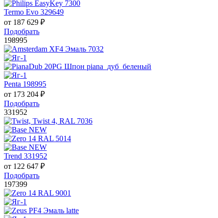
Termo Evo 329649
от
187 629
₽
Подобрать
198995
Penta 198995
от
173 204
₽
Подобрать
331952
Trend 331952
от
122 647
₽
Подобрать
197399