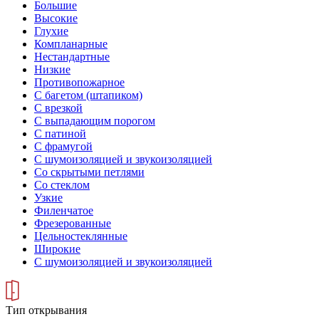
Большие
Высокие
Глухие
Компланарные
Нестандартные
Низкие
Противопожарное
С багетом (штапиком)
С врезкой
С выпадающим порогом
С патиной
С фрамугой
С шумоизоляцией и звукоизоляцией
Со скрытыми петлями
Со стеклом
Узкие
Филенчатое
Фрезерованные
Цельностеклянные
Широкие
С шумоизоляцией и звукоизоляцией
Тип открывания