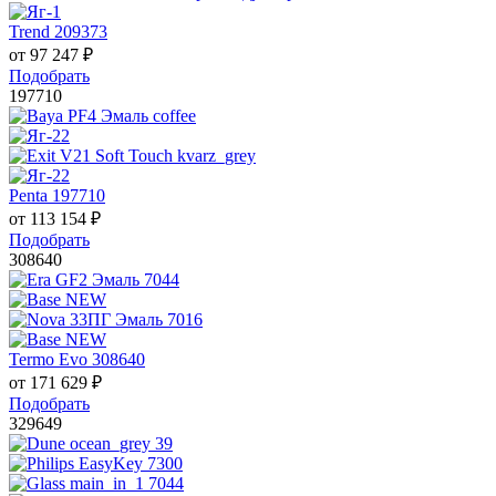
Trend 209373
от
97 247
₽
Подобрать
197710
Penta 197710
от
113 154
₽
Подобрать
308640
Termo Evo 308640
от
171 629
₽
Подобрать
329649