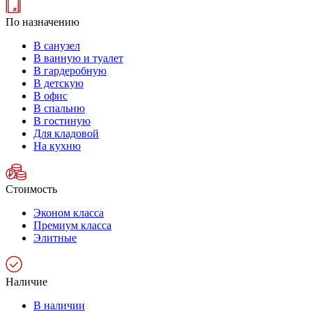
По назначению
В санузел
В ванную и туалет
В гардеробную
В детскую
В офис
В спальню
В гостиную
Для кладовой
На кухню
Стоимость
Эконом класса
Премиум класса
Элитные
Наличие
В наличии