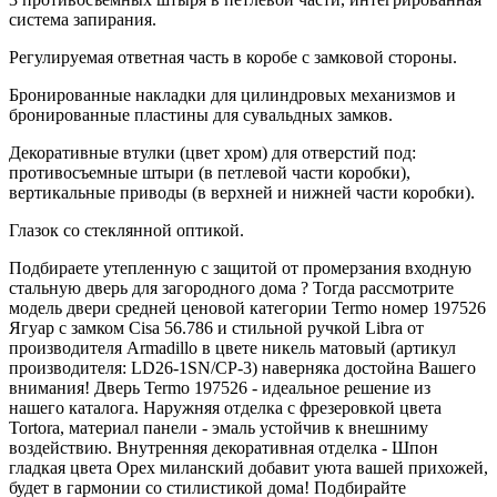
система запирания.
Регулируемая ответная часть в коробе с замковой стороны.
Бронированные накладки для цилиндровых механизмов и
бронированные пластины для сувальдных замков.
Декоративные втулки (цвет хром) для отверстий под:
противосъемные штыри (в петлевой части коробки),
вертикальные приводы (в верхней и нижней части коробки).
Глазок со стеклянной оптикой.
Подбираете утепленную с защитой от промерзания входную
стальную дверь для загородного дома ? Тогда рассмотрите
модель двери средней ценовой категории Termo номер 197526
Ягуар с замком Cisa 56.786 и стильной ручкой Libra от
производителя Armadillo в цвете никель матовый (артикул
производителя: LD26-1SN/CP-3) наверняка достойна Вашего
внимания! Дверь Termo 197526 - идеальное решение из
нашего каталога. Наружняя отделка с фрезеровкой цвета
Tortora, материал панели - эмаль устойчив к внешниму
воздействию. Внутренняя декоративная отделка - Шпон
гладкая цвета Орех миланский добавит уюта вашей прихожей,
будет в гармонии со стилистикой дома! Подбирайте