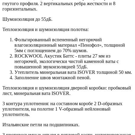
гнутого профиля. 2 вертикальных ребра жесткости и 8
горизонтальных.
Шумоизоляция до 55дБ.
Теплоизоляция и шумоизоляция полотна:
Фольгированный вспененный негорючий
влагоизоляционный материал «Пенофол», толщиной
5мм с поглощением до 70% шумов.
ROCKWOOL Акустик Баттс - плиты 27 мм из
негорючей, экологически чистой каменной ваты с
повышенной звукоизоляцией 55дБ.
Утеплитель минеральная вата ISOVER толщиной 50 мм.
Заполнение швов монтажной пеной.
Теплоизоляция и шумоизоляция дверной коробки: пробковый
лист, минеральная вата ISOVER.
3 контура уплотнения: на составном коробе 2 D-образных
уплотнителя, на полотне 1 V-образный нейлоновый
уплотнитель.
Итальянские петли на подшипниках.
3 противосъемных штыря в петлевой части, интегрированная