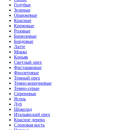
Голубые
Зеленые
Оранжевые
Красные
Кремовые
Розовые
Бирюзовые
Бордовые
Латте
Мокко
Коньяк
Светлый орех
Фисташковые
Фиолетовые
Темный орех
Темно-коричневые
Темно-серые
Сиреневые
Ясень
Дуб
Шоколад
Итальянский орех
Красное дерево
Слоновая кость