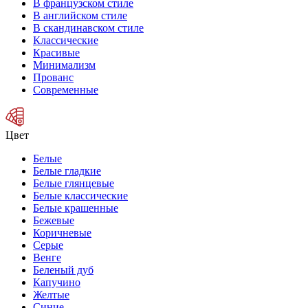
В французском стиле
В английском стиле
В скандинавском стиле
Классические
Красивые
Минимализм
Прованс
Современные
Цвет
Белые
Белые гладкие
Белые глянцевые
Белые классические
Белые крашенные
Бежевые
Коричневые
Серые
Венге
Беленый дуб
Капучино
Желтые
Синие