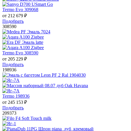
Termo Evo 309068
от
212 679
₽
Подобрать
308590
Termo Evo 308590
от
205 229
₽
Подобрать
198936
Termo 198936
от
245 153
₽
Подобрать
209373