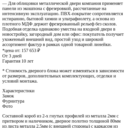
— Для облицовки металлической двери компания применяет
панели из экошпона с фрезеровкой, рассчитанные на
интенсивную эксплуатацию. ПВХ-покрытие сопротивляется
истиранию, бытовой химии и ультрафиолету, а основа из
плотного МДФ держит фрезерованный рельеф без сколов.
Подобная отделка одинаково уместна на входной двери в
новостройку, загородный дом или офис: покупатель получает
ухоженный внешний вид, простой уход и широкий
ассортимент фактур в рамках одной товарной линейки.
*цена от:
157 653 ₽
От 3 дней
Гарантия 10 лет
* Стоимость дверного блока может изменяться в зависимости
от размеров, дополнительных комплектующих, отделки и
условий монтажа.
Характеристики
Замок
Фурнитура
Фото
Составной короб из 2-х гнутых профилей из металла 2мм с
притвором и наличником, дверное полотно толщиной 80мм
из листа металла 2,5мм (с внешней стороны) c каркасом из