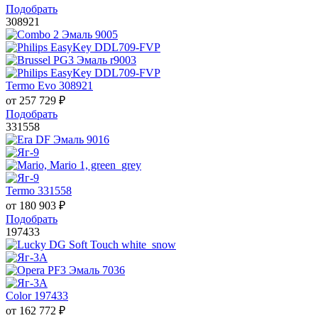
Подобрать
308921
Termo Evo 308921
от
257 729
₽
Подобрать
331558
Termo 331558
от
180 903
₽
Подобрать
197433
Color 197433
от
162 772
₽