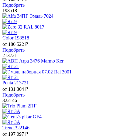
Подобрать
198518
Color 198518
от
186 522
₽
Подобрать
213721
Penta 213721
от
131 304
₽
Подобрать
322146
Trend 322146
от
197 097
₽