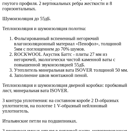
гнутого профиля. 2 вертикальных ребра жесткости и 8
горизонтальных.
Шумоизоляция до 55дБ.
Теплоизоляция и шумоизоляция полотна:
Фольгированный вспененный негорючий
влагоизоляционный материал «Пенофол», толщиной
5мм с поглощением до 70% шумов.
ROCKWOOL Акустик Баттс - плиты 27 мм из
негорючей, экологически чистой каменной ваты с
повышенной звукоизоляцией 55дБ.
Утеплитель минеральная вата ISOVER толщиной 50 мм.
Заполнение швов монтажной пеной.
Теплоизоляция и шумоизоляция дверной коробки: пробковый
лист, минеральная вата ISOVER.
3 контура уплотнения: на составном коробе 2 D-образных
уплотнителя, на полотне 1 V-образный нейлоновый
уплотнитель.
Итальянские петли на подшипниках.
3 противосъемных штыря в петлевой части, интегрированная