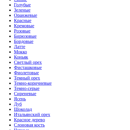
Голубые
Зеленые
Оранжевые
Красные
Кремовые
Розовые
Бирюзовые
Бордовые
Латте
Мокко
Коньяк
Светлый орех
Фисташковые
Фиолетовые
Темный орех
Темно-коричневые
Темно-серые
Сиреневые
Ясень
Дуб
Шоколад
Итальянский орех
Красное дерево
Слоновая кость