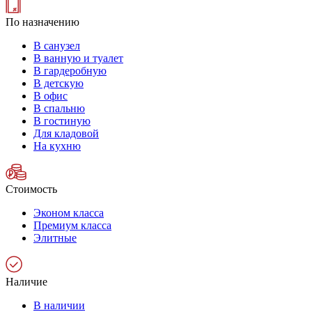
По назначению
В санузел
В ванную и туалет
В гардеробную
В детскую
В офис
В спальню
В гостиную
Для кладовой
На кухню
Стоимость
Эконом класса
Премиум класса
Элитные
Наличие
В наличии