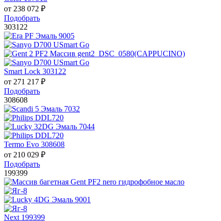
от
238 072
₽
Подобрать
303122
Smart Lock 303122
от
271 217
₽
Подобрать
308608
Termo Evo 308608
от
210 029
₽
Подобрать
199399
Next 199399