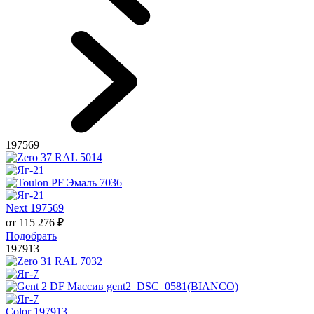
197569
Next 197569
от
115 276
₽
Подобрать
197913
Color 197913