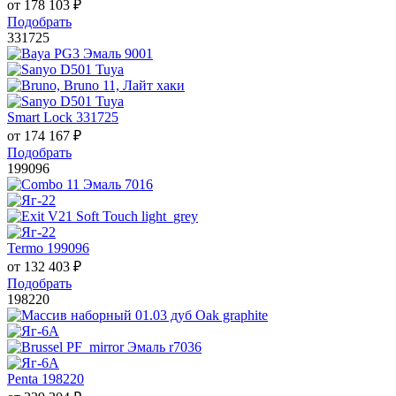
от
178 103
₽
Подобрать
331725
Smart Lock 331725
от
174 167
₽
Подобрать
199096
Termo 199096
от
132 403
₽
Подобрать
198220
Penta 198220