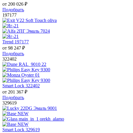
от
200 026
₽
Подобрать
197177
Trend 197177
от
98 247
₽
Подобрать
322402
Smart Lock 322402
от
201 367
₽
Подобрать
329619
Smart Lock 329619