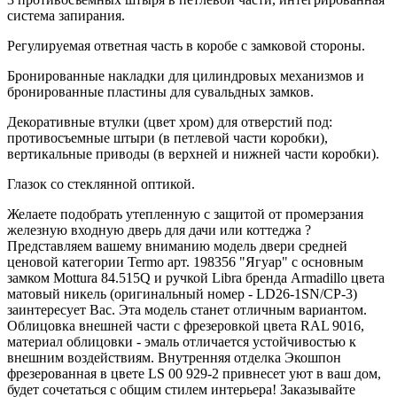
система запирания.
Регулируемая ответная часть в коробе с замковой стороны.
Бронированные накладки для цилиндровых механизмов и
бронированные пластины для сувальдных замков.
Декоративные втулки (цвет хром) для отверстий под:
противосъемные штыри (в петлевой части коробки),
вертикальные приводы (в верхней и нижней части коробки).
Глазок со стеклянной оптикой.
Желаете подобрать утепленную с защитой от промерзания
железную входную дверь для дачи или коттеджа ?
Представляем вашему вниманию модель двери средней
ценовой категории Termo арт. 198356 "Ягуар" с основным
замком Mottura 84.515Q и ручкой Libra бренда Armadillo цвета
матовый никель (оригинальный номер - LD26-1SN/CP-3)
заинтересует Вас. Эта модель станет отличным вариантом.
Облицовка внешней части с фрезеровкой цвета RAL 9016,
материал облицовки - эмаль отличается устойчивостью к
внешним воздействиям. Внутренняя отделка Экошпон
фрезерованная в цвете LS 00 929-2 привнесет уют в ваш дом,
будет сочетаться с общим стилем интерьера! Заказывайте