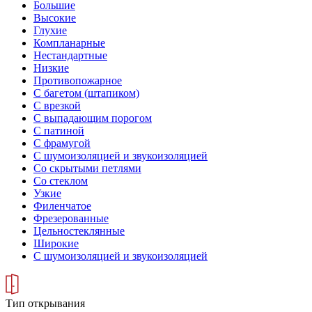
Большие
Высокие
Глухие
Компланарные
Нестандартные
Низкие
Противопожарное
С багетом (штапиком)
С врезкой
С выпадающим порогом
С патиной
С фрамугой
С шумоизоляцией и звукоизоляцией
Со скрытыми петлями
Со стеклом
Узкие
Филенчатое
Фрезерованные
Цельностеклянные
Широкие
С шумоизоляцией и звукоизоляцией
Тип открывания