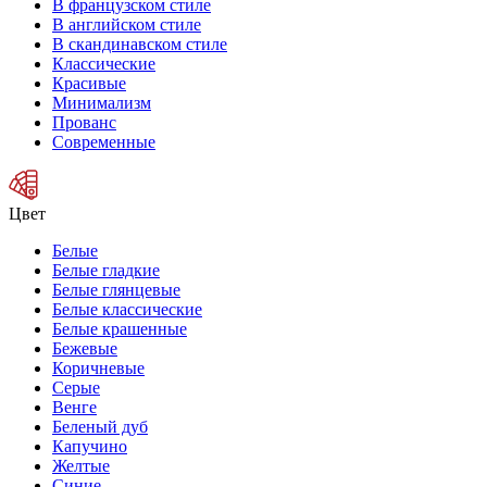
В французском стиле
В английском стиле
В скандинавском стиле
Классические
Красивые
Минимализм
Прованс
Современные
Цвет
Белые
Белые гладкие
Белые глянцевые
Белые классические
Белые крашенные
Бежевые
Коричневые
Серые
Венге
Беленый дуб
Капучино
Желтые
Синие