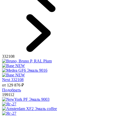
332108
Next 332108
от
129 876
₽
Подобрать
199112