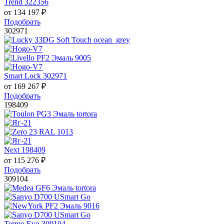
Trend 322356
от
134 197
₽
Подобрать
302971
Smart Lock 302971
от
169 267
₽
Подобрать
198409
Next 198409
от
115 276
₽
Подобрать
309104
Termo Evo 309104