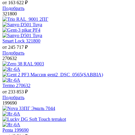
от
163 622
₽
Подобрать
321800
Smart Lock 321800
от
245 717
₽
Подобрать
270632
Termo 270632
от
233 853
₽
Подобрать
199690
Penta 199690