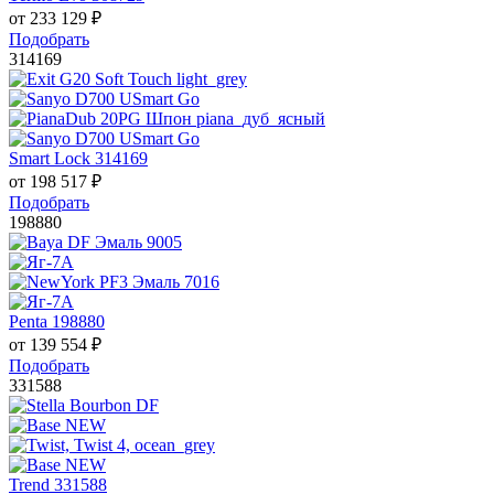
от
233 129
₽
Подобрать
314169
Smart Lock 314169
от
198 517
₽
Подобрать
198880
Penta 198880
от
139 554
₽
Подобрать
331588
Trend 331588