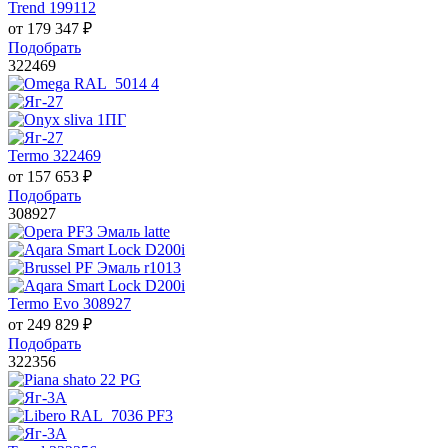
Trend 199112
от
179 347
₽
Подобрать
322469
Termo 322469
от
157 653
₽
Подобрать
308927
Termo Evo 308927
от
249 829
₽
Подобрать
322356