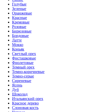
Голубые
Зеленые
Оранжевые
Красные
Кремовые
Розовые
Бирюзовые
Бордовые
Латте
Мокко
Коньяк
Светлый орех
Фисташковые
Фиолетовые
Темный орех
Темно-коричневые
Темно-серые
Сиреневые
Ясень
Дуб
Шоколад
Итальянский орех
Красное дерево
Слоновая кость