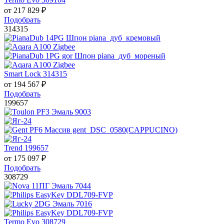
от
217 829
₽
Подобрать
314315
Smart Lock 314315
от
194 567
₽
Подобрать
199657
Trend 199657
от
175 097
₽
Подобрать
308729
Termo Evo 308729