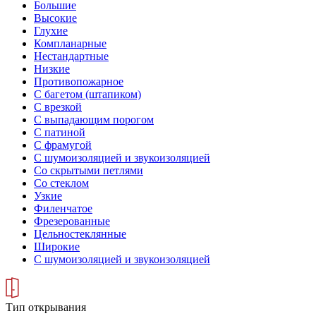
Большие
Высокие
Глухие
Компланарные
Нестандартные
Низкие
Противопожарное
С багетом (штапиком)
С врезкой
С выпадающим порогом
С патиной
С фрамугой
С шумоизоляцией и звукоизоляцией
Со скрытыми петлями
Со стеклом
Узкие
Филенчатое
Фрезерованные
Цельностеклянные
Широкие
С шумоизоляцией и звукоизоляцией
Тип открывания