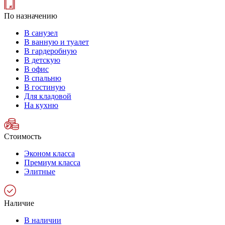
По назначению
В санузел
В ванную и туалет
В гардеробную
В детскую
В офис
В спальню
В гостиную
Для кладовой
На кухню
Стоимость
Эконом класса
Премиум класса
Элитные
Наличие
В наличии