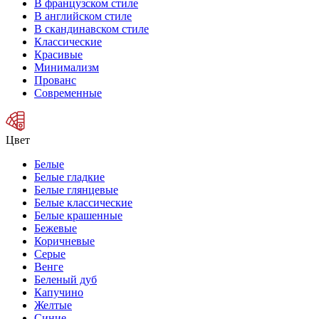
В французском стиле
В английском стиле
В скандинавском стиле
Классические
Красивые
Минимализм
Прованс
Современные
Цвет
Белые
Белые гладкие
Белые глянцевые
Белые классические
Белые крашенные
Бежевые
Коричневые
Серые
Венге
Беленый дуб
Капучино
Желтые
Синие