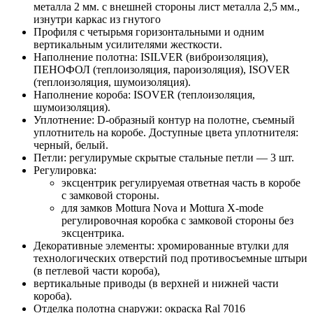
металла 2 мм. с внешней стороны лист металла 2,5 мм.,
изнутри каркас из гнутого
Профиля с четырьмя горизонтальными и одним
вертикальным усилителями жесткости.
Наполнение полотна: ISILVER (виброизоляция),
ПЕНОФОЛ (теплоизоляция, пароизоляция), ISOVER
(теплоизоляция, шумоизоляция).
Наполнение короба: ISOVER (теплоизоляция,
шумоизоляция).
Уплотнение: D-образный контур на полотне, съемный
уплотнитель на коробе. Доступные цвета уплотнителя:
черный, белый.
Петли: регулирумые скрытые стальные петли — 3 шт.
Регулировка:
эксцентрик регулируемая ответная часть в коробе
с замковой стороны.
для замков Mottura Nova и Mottura X-mode
регулировочная коробка с замковой стороны без
эксцентрика.
Декоративные элементы: хромированные втулки для
технологических отверстий под противосъемные штыри
(в петлевой части короба),
вертикальные приводы (в верхней и нижней части
короба).
Отделка полотна снаружи: окраска Ral 7016