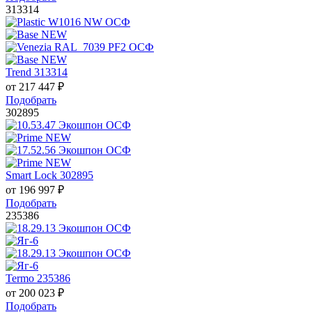
313314
Trend 313314
от
217 447
₽
Подобрать
302895
Smart Lock 302895
от
196 997
₽
Подобрать
235386
Termo 235386
от
200 023
₽
Подобрать