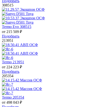
Подобрать
308515
Termo Evo 308515
от
215 509
₽
Подобрать
213951
Termo 213951
от
224 223
₽
Подобрать
205354
Termo 205354
от
498 043
₽
Подобрать