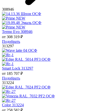
308946
Termo Evo 308946
от
308 319
₽
Подобрать
313297
Smart Lock 313297
от
185 707
₽
Подобрать
313224
Color 313224
от
258 582
₽