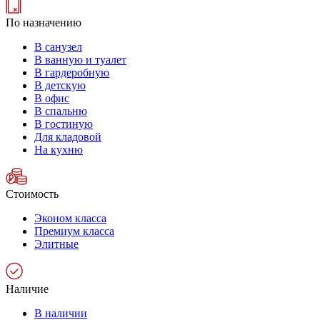
По назначению
В санузел
В ванную и туалет
В гардеробную
В детскую
В офис
В спальню
В гостиную
Для кладовой
На кухню
Стоимость
Эконом класса
Премиум класса
Элитные
Наличие
В наличии