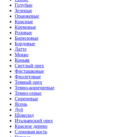
Голубые
Зеленые
Оранжевые
Красные
Кремовые
Розовые
Бирюзовые
Бордовые
Латте
Мокко
Коньяк
Светлый орех
Фисташковые
Фиолетовые
Темный орех
Темно-коричневые
Темно-серые
Сиреневые
Ясень
Дуб
Шоколад
Итальянский орех
Красное дерево
Слоновая кость