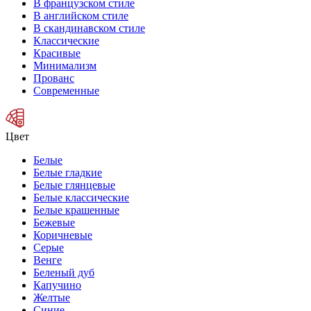
В французском стиле
В английском стиле
В скандинавском стиле
Классические
Красивые
Минимализм
Прованс
Современные
Цвет
Белые
Белые гладкие
Белые глянцевые
Белые классические
Белые крашенные
Бежевые
Коричневые
Серые
Венге
Беленый дуб
Капучино
Желтые
Синие