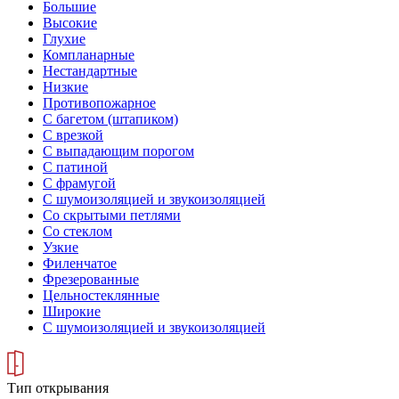
Большие
Высокие
Глухие
Компланарные
Нестандартные
Низкие
Противопожарное
С багетом (штапиком)
С врезкой
С выпадающим порогом
С патиной
С фрамугой
С шумоизоляцией и звукоизоляцией
Со скрытыми петлями
Со стеклом
Узкие
Филенчатое
Фрезерованные
Цельностеклянные
Широкие
С шумоизоляцией и звукоизоляцией
Тип открывания