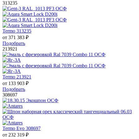
313235
Termo 313235
от
371 383
₽
Подобрать
213921
Termo 213921
от
133 903
₽
Подобрать
308697
Termo Evo 308697
от
232 319
₽