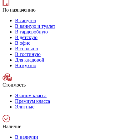
По назначению
В санузел
В ванную и туалет
В гардеробную
В детскую
В офис
В спальню
В гостиную
Для кладовой
На кухню
Стоимость
Эконом класса
Премиум класса
Элитные
Наличие
В наличии