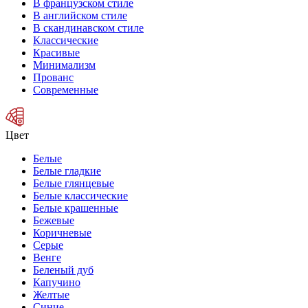
В французском стиле
В английском стиле
В скандинавском стиле
Классические
Красивые
Минимализм
Прованс
Современные
Цвет
Белые
Белые гладкие
Белые глянцевые
Белые классические
Белые крашенные
Бежевые
Коричневые
Серые
Венге
Беленый дуб
Капучино
Желтые
Синие