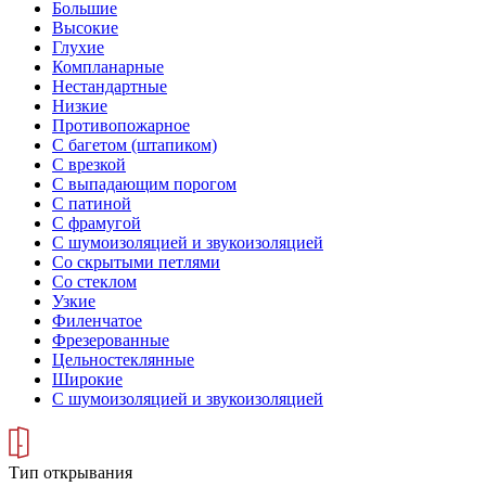
Большие
Высокие
Глухие
Компланарные
Нестандартные
Низкие
Противопожарное
С багетом (штапиком)
С врезкой
С выпадающим порогом
С патиной
С фрамугой
С шумоизоляцией и звукоизоляцией
Со скрытыми петлями
Со стеклом
Узкие
Филенчатое
Фрезерованные
Цельностеклянные
Широкие
С шумоизоляцией и звукоизоляцией
Тип открывания