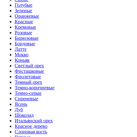
Голубые
Зеленые
Оранжевые
Красные
Кремовые
Розовые
Бирюзовые
Бордовые
Латте
Мокко
Коньяк
Светлый орех
Фисташковые
Фиолетовые
Темный орех
Темно-коричневые
Темно-серые
Сиреневые
Ясень
Дуб
Шоколад
Итальянский орех
Красное дерево
Слоновая кость