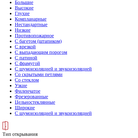
Большие
Высокие
Глухие
Компланарные
Нестандартные
Низкие
Противопожарное
С багетом (штапиком)
С врезкой
С выпадающим порогом
С патиной
С фрамугой
С шумоизоляцией и звукоизоляцией
Со скрытыми петлями
Со стеклом
Узкие
Филенчатое
Фрезерованные
Цельностеклянные
Широкие
С шумоизоляцией и звукоизоляцией
Тип открывания