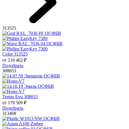
313525
Color 313525
от
216 462
₽
Подобрать
308653
Termo Evo 308653
от
179 509
₽
Подобрать
313468