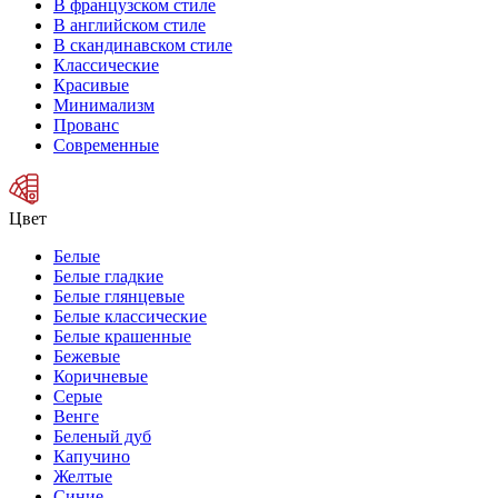
В французском стиле
В английском стиле
В скандинавском стиле
Классические
Красивые
Минимализм
Прованс
Современные
Цвет
Белые
Белые гладкие
Белые глянцевые
Белые классические
Белые крашенные
Бежевые
Коричневые
Серые
Венге
Беленый дуб
Капучино
Желтые
Синие