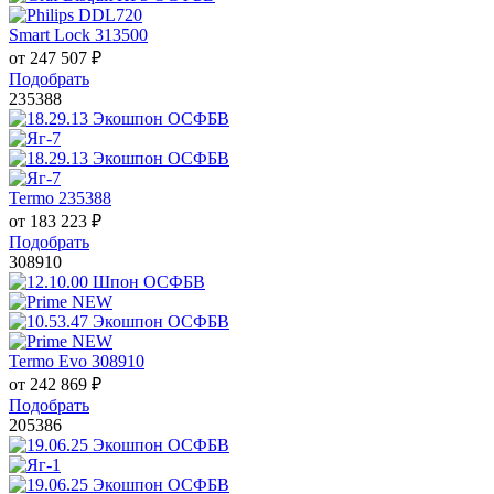
Smart Lock 313500
от
247 507
₽
Подобрать
235388
Termo 235388
от
183 223
₽
Подобрать
308910
Termo Evo 308910
от
242 869
₽
Подобрать
205386