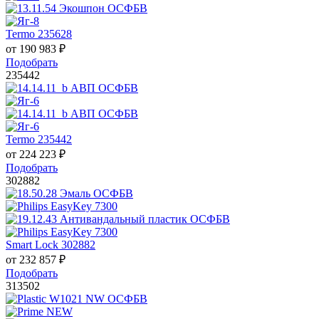
Termo 235628
от
190 983
₽
Подобрать
235442
Termo 235442
от
224 223
₽
Подобрать
302882
Smart Lock 302882
от
232 857
₽
Подобрать
313502