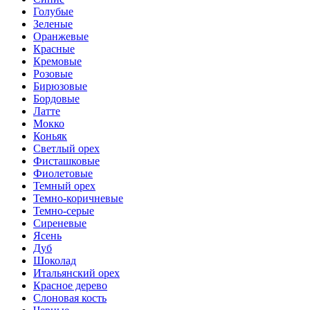
Голубые
Зеленые
Оранжевые
Красные
Кремовые
Розовые
Бирюзовые
Бордовые
Латте
Мокко
Коньяк
Светлый орех
Фисташковые
Фиолетовые
Темный орех
Темно-коричневые
Темно-серые
Сиреневые
Ясень
Дуб
Шоколад
Итальянский орех
Красное дерево
Слоновая кость