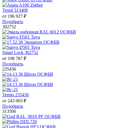
Trend 313468
от
196 927
₽
Подобрать
302752
Smart Lock 302752
от
198 787
₽
Подобрать
235436
Termo 235436
от
243 003
₽
Подобрать
313500