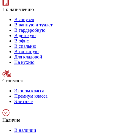
По назначению
В санузел
В ванную и туалет
В гардеробную
В детскую
В офис
В спальню
В гостиную
Для кладовой
На кухню
Стоимость
Эконом класса
Премиум класса
Элитные
Наличие
В наличии