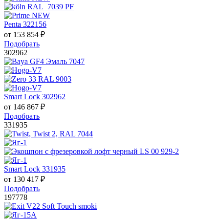
Penta 322156
от
153 854
₽
Подобрать
302962
Smart Lock 302962
от
146 867
₽
Подобрать
331935
Smart Lock 331935
от
130 417
₽
Подобрать
197778