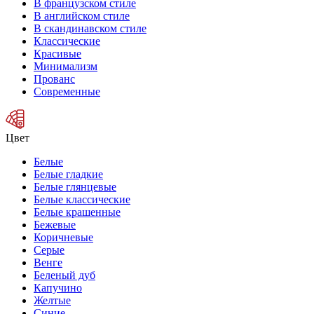
В французском стиле
В английском стиле
В скандинавском стиле
Классические
Красивые
Минимализм
Прованс
Современные
Цвет
Белые
Белые гладкие
Белые глянцевые
Белые классические
Белые крашенные
Бежевые
Коричневые
Серые
Венге
Беленый дуб
Капучино
Желтые
Синие