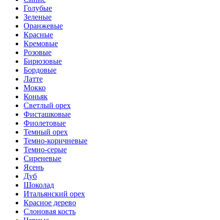
Голубые
Зеленые
Оранжевые
Красные
Кремовые
Розовые
Бирюзовые
Бордовые
Латте
Мокко
Коньяк
Светлый орех
Фисташковые
Фиолетовые
Темный орех
Темно-коричневые
Темно-серые
Сиреневые
Ясень
Дуб
Шоколад
Итальянский орех
Красное дерево
Слоновая кость