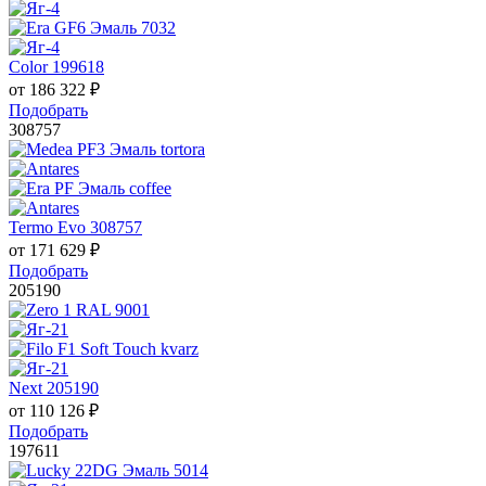
Color 199618
от
186 322
₽
Подобрать
308757
Termo Evo 308757
от
171 629
₽
Подобрать
205190
Next 205190
от
110 126
₽
Подобрать
197611