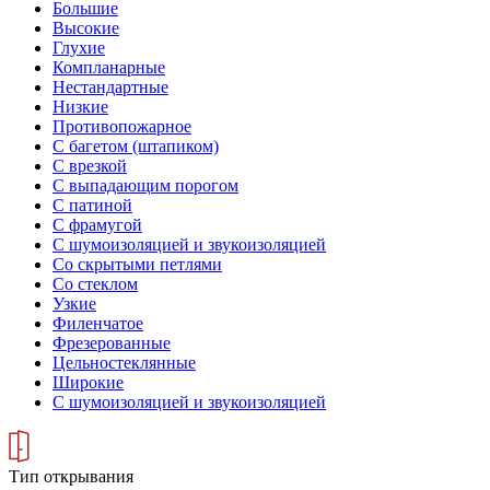
Большие
Высокие
Глухие
Компланарные
Нестандартные
Низкие
Противопожарное
С багетом (штапиком)
С врезкой
С выпадающим порогом
С патиной
С фрамугой
С шумоизоляцией и звукоизоляцией
Со скрытыми петлями
Со стеклом
Узкие
Филенчатое
Фрезерованные
Цельностеклянные
Широкие
С шумоизоляцией и звукоизоляцией
Тип открывания