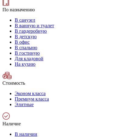
По назначению
В санузел
В ванную и туалет
В гардеробную
В детскую
В офис
В спальню
В гостиную
Для кладовой
На кухню
Стоимость
Эконом класса
Премиум класса
Элитные
Наличие
В наличии