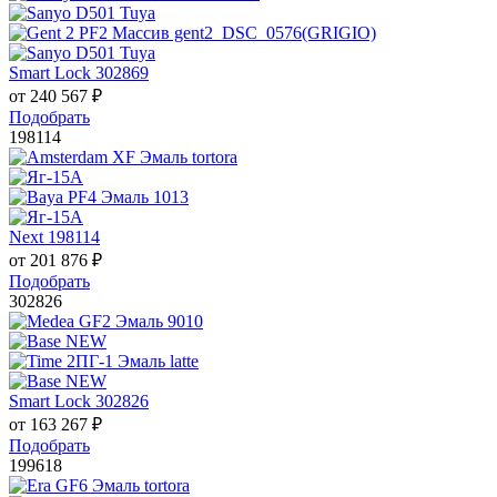
Smart Lock 302869
от
240 567
₽
Подобрать
198114
Next 198114
от
201 876
₽
Подобрать
302826
Smart Lock 302826
от
163 267
₽
Подобрать
199618