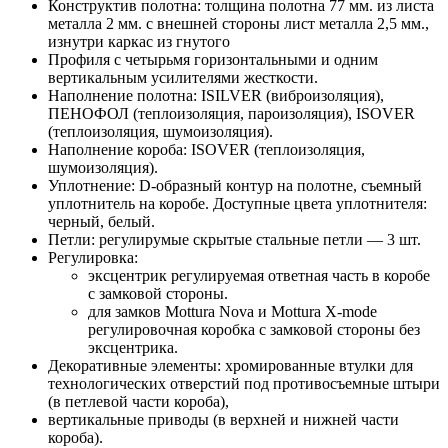
Конструктив полотна: толщина полотна 77 мм. из листа
металла 2 мм. с внешней стороны лист металла 2,5 мм.,
изнутри каркас из гнутого
Профиля с четырьмя горизонтальными и одним
вертикальным усилителями жесткости.
Наполнение полотна: ISILVER (виброизоляция),
ПЕНОФОЛ (теплоизоляция, пароизоляция), ISOVER
(теплоизоляция, шумоизоляция).
Наполнение короба: ISOVER (теплоизоляция,
шумоизоляция).
Уплотнение: D-образный контур на полотне, съемный
уплотнитель на коробе. Доступные цвета уплотнителя:
черный, белый.
Петли: регулирумые скрытые стальные петли — 3 шт.
Регулировка:
эксцентрик регулируемая ответная часть в коробе
с замковой стороны.
для замков Mottura Nova и Mottura X-mode
регулировочная коробка с замковой стороны без
эксцентрика.
Декоративные элементы: хромированные втулки для
технологических отверстий под противосъемные штыри
(в петлевой части короба),
вертикальные приводы (в верхней и нижней части
короба).