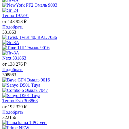
Termo 197291
от
148 953
₽
Подобрать
331863
Next 331863
от
138 276
₽
Подобрать
308863
Termo Evo 308863
от
192 329
₽
Подобрать
322156