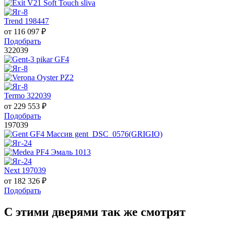
Trend 198447
от
116 097
₽
Подобрать
322039
Termo 322039
от
229 553
₽
Подобрать
197039
Next 197039
от
182 326
₽
Подобрать
С этими дверями так же смотрят