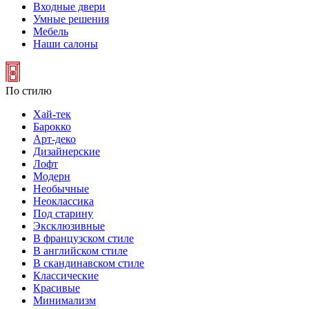
Входные двери
Умные решения
Мебель
Наши салоны
По стилю
Хай-тек
Барокко
Арт-деко
Дизайнерские
Лофт
Модерн
Необычные
Неоклассика
Под старину
Эксклюзивные
В французском стиле
В английском стиле
В скандинавском стиле
Классические
Красивые
Минимализм