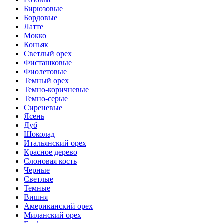
Бирюзовые
Бордовые
Латте
Мокко
Коньяк
Светлый орех
Фисташковые
Фиолетовые
Темный орех
Темно-коричневые
Темно-серые
Сиреневые
Ясень
Дуб
Шоколад
Итальянский орех
Красное дерево
Слоновая кость
Черные
Светлые
Темные
Вишня
Американский орех
Миланский орех