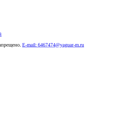
й
запрещено.
E-mail: 6467474@yaguar-m.ru