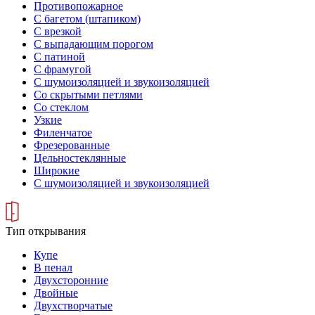
Противопожарное
С багетом (штапиком)
С врезкой
С выпадающим порогом
С патиной
С фрамугой
С шумоизоляцией и звукоизоляцией
Со скрытыми петлями
Со стеклом
Узкие
Филенчатое
Фрезерованные
Цельностеклянные
Широкие
С шумоизоляцией и звукоизоляцией
Тип открывания
Купе
В пенал
Двухсторонние
Двойные
Двухстворчатые