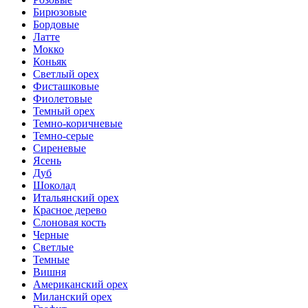
Бирюзовые
Бордовые
Латте
Мокко
Коньяк
Светлый орех
Фисташковые
Фиолетовые
Темный орех
Темно-коричневые
Темно-серые
Сиреневые
Ясень
Дуб
Шоколад
Итальянский орех
Красное дерево
Слоновая кость
Черные
Светлые
Темные
Вишня
Американский орех
Миланский орех