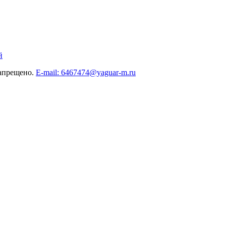
й
запрещено.
E-mail: 6467474@yaguar-m.ru