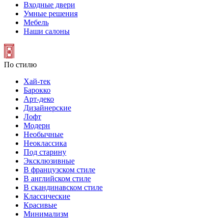
Входные двери
Умные решения
Мебель
Наши салоны
По стилю
Хай-тек
Барокко
Арт-деко
Дизайнерские
Лофт
Модерн
Необычные
Неоклассика
Под старину
Эксклюзивные
В французском стиле
В английском стиле
В скандинавском стиле
Классические
Красивые
Минимализм