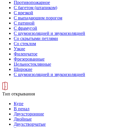
Противопожарное
С багетом (штапиком)
С врезкой
С выпадающим порогом
С патиной
С фрамугой
С шумоизоляцией и звукоизоляцией
Со скрытыми петлями
Со стеклом
Узкие
Филенчатое
Фрезерованные
Цельностеклянные
Широкие
С шумоизоляцией и звукоизоляцией
Тип открывания
Купе
В пенал
Двухсторонние
Двойные
Двухстворчатые