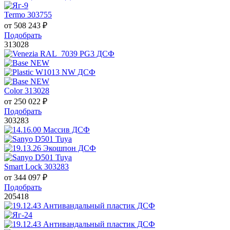
Termo 303755
от
508 243
₽
Подобрать
313028
Color 313028
от
250 022
₽
Подобрать
303283
Smart Lock 303283
от
344 097
₽
Подобрать
205418