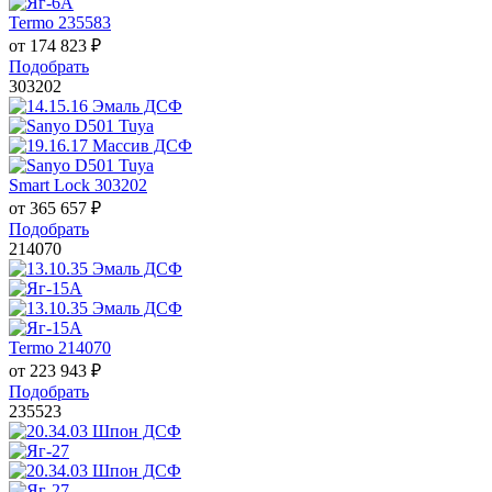
Termo 235583
от
174 823
₽
Подобрать
303202
Smart Lock 303202
от
365 657
₽
Подобрать
214070
Termo 214070
от
223 943
₽
Подобрать
235523