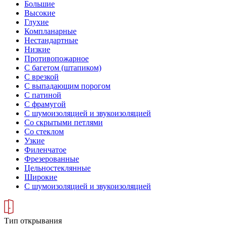
Большие
Высокие
Глухие
Компланарные
Нестандартные
Низкие
Противопожарное
С багетом (штапиком)
С врезкой
С выпадающим порогом
С патиной
С фрамугой
С шумоизоляцией и звукоизоляцией
Со скрытыми петлями
Со стеклом
Узкие
Филенчатое
Фрезерованные
Цельностеклянные
Широкие
С шумоизоляцией и звукоизоляцией
Тип открывания