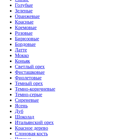
Голубые
Зеленые
Оранжевые
Красные
Кремовые
Розовые
Бирюзовые
Бордовые
Латте
Мокко
Коньяк
Светлый орех
Фисташковые
Фиолетовые
Темный орех
Темно-коричневые
Темно-серые
Сиреневые
Ясень
Дуб
Шоколад
Итальянский орех
Красное дерево
Слоновая кость