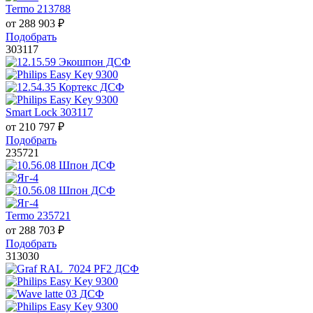
Termo 213788
от
288 903
₽
Подобрать
303117
Smart Lock 303117
от
210 797
₽
Подобрать
235721
Termo 235721
от
288 703
₽
Подобрать
313030