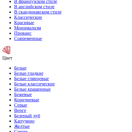
В французском стиле
В английском стиле
В скандинавском стиле
Классические
Красивые
Минимализм
Прованс
Современные
Цвет
Белые
Белые гладкие
Белые глянцевые
Белые классические
Белые крашенные
Бежевые
Коричневые
Серые
Венге
Беленый дуб
Капучино
Желтые
Синие