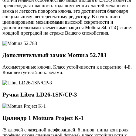
отличительной особенностью замка Mottura 84.515Q является
превосходная плавность хода внутренних частей механизма
замка и легкость поворота ключа, это достигается благодаря
специальному шестеренчатому редуктору. В сочетании с
цилиндровыми механизмами высокой секретности и
дополнительными элементами защиты Mottura 84.515Q станет
мощной преградой на страже Вашего спокойствия.
Дополнительный замок
Mottura 52.783
Ассиметричные ключи. Класс устойчивости к вскрытию: 4-й.
Комплектуется 5-ю ключами.
Ручка
Libra LD26-1SN/CP-3
Цилиндр 1
Mottura Project K-1
(5 ключей с лазерной перфорацией, 6 пинов, пины контроля
профиля ключа специальной формы), класс устойчивости к