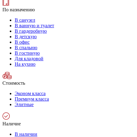
По назначению
В санузел
В ванную и туалет
В гардеробную
В детскую
В офис
В спальню
В гостиную
Для кладовой
На кухню
Стоимость
Эконом класса
Премиум класса
Элитные
Наличие
В наличии