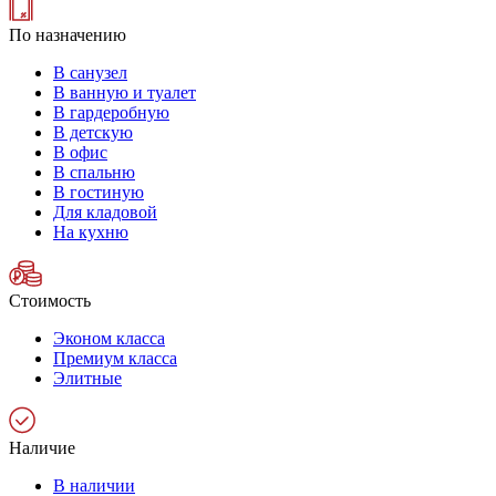
По назначению
В санузел
В ванную и туалет
В гардеробную
В детскую
В офис
В спальню
В гостиную
Для кладовой
На кухню
Стоимость
Эконом класса
Премиум класса
Элитные
Наличие
В наличии