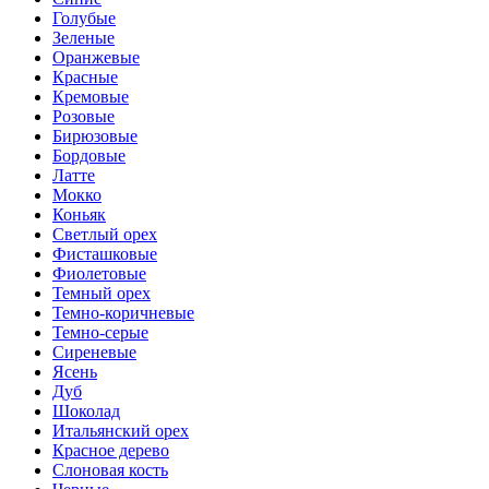
Голубые
Зеленые
Оранжевые
Красные
Кремовые
Розовые
Бирюзовые
Бордовые
Латте
Мокко
Коньяк
Светлый орех
Фисташковые
Фиолетовые
Темный орех
Темно-коричневые
Темно-серые
Сиреневые
Ясень
Дуб
Шоколад
Итальянский орех
Красное дерево
Слоновая кость