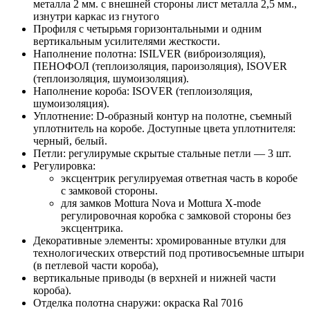
металла 2 мм. с внешней стороны лист металла 2,5 мм.,
изнутри каркас из гнутого
Профиля с четырьмя горизонтальными и одним
вертикальным усилителями жесткости.
Наполнение полотна: ISILVER (виброизоляция),
ПЕНОФОЛ (теплоизоляция, пароизоляция), ISOVER
(теплоизоляция, шумоизоляция).
Наполнение короба: ISOVER (теплоизоляция,
шумоизоляция).
Уплотнение: D-образный контур на полотне, съемный
уплотнитель на коробе. Доступные цвета уплотнителя:
черный, белый.
Петли: регулирумые скрытые стальные петли — 3 шт.
Регулировка:
эксцентрик регулируемая ответная часть в коробе
с замковой стороны.
для замков Mottura Nova и Mottura X-mode
регулировочная коробка с замковой стороны без
эксцентрика.
Декоративные элементы: хромированные втулки для
технологических отверстий под противосъемные штыри
(в петлевой части короба),
вертикальные приводы (в верхней и нижней части
короба).
Отделка полотна снаружи: окраска Ral 7016