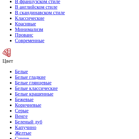
В французском стиле
В английском стиле
В скандинавском стиле
Классические
Красивые
Минимализм
Прованс
Современные
Цвет
Белые
Белые гладкие
Белые глянцевые
Белые классические
Белые крашенные
Бежевые
Коричневые
Серые
Венге
Беленый дуб
Капучино
Желтые
Синие