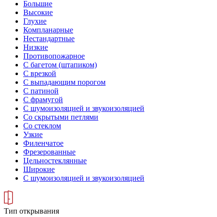
Большие
Высокие
Глухие
Компланарные
Нестандартные
Низкие
Противопожарное
С багетом (штапиком)
С врезкой
С выпадающим порогом
С патиной
С фрамугой
С шумоизоляцией и звукоизоляцией
Со скрытыми петлями
Со стеклом
Узкие
Филенчатое
Фрезерованные
Цельностеклянные
Широкие
С шумоизоляцией и звукоизоляцией
Тип открывания