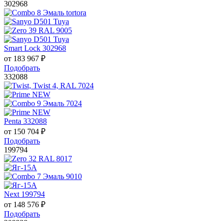
302968
Smart Lock 302968
от
183 967
₽
Подобрать
332088
Penta 332088
от
150 704
₽
Подобрать
199794
Next 199794
от
148 576
₽
Подобрать