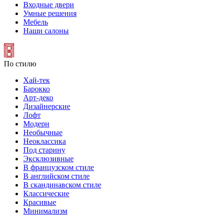
Входные двери
Умные решения
Мебель
Наши салоны
По стилю
Хай-тек
Барокко
Арт-деко
Дизайнерские
Лофт
Модерн
Необычные
Неоклассика
Под старину
Эксклюзивные
В французском стиле
В английском стиле
В скандинавском стиле
Классические
Красивые
Минимализм