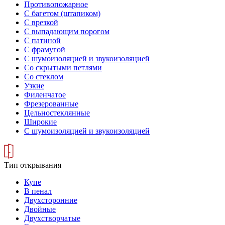
Противопожарное
С багетом (штапиком)
С врезкой
С выпадающим порогом
С патиной
С фрамугой
С шумоизоляцией и звукоизоляцией
Со скрытыми петлями
Со стеклом
Узкие
Филенчатое
Фрезерованные
Цельностеклянные
Широкие
С шумоизоляцией и звукоизоляцией
Тип открывания
Купе
В пенал
Двухсторонние
Двойные
Двухстворчатые