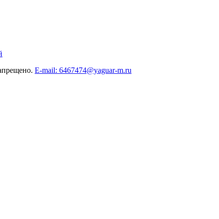
й
запрещено.
E-mail: 6467474@yaguar-m.ru