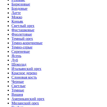
Бирюзовые
Бордовые
Латте
Мокко
Коньяк
Светлый орех
Фисташковые
Фиолетовые
Темный орех
Темно-коричневые
Темно-серые
Сиреневые
Ясень
Дуб
Шоколад
Итальянский орех
Красное дерево
Слоновая кость
Черные
Светлые
Темные
Вишня
Американский орех
Миланский орех